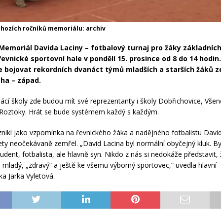
chozích ročníků memoriálu: archiv
Memoriál Davida Laciny – fotbalový turnaj pro žáky základních
řevnické sportovní hale v pondělí 15. prosince od 8 do 14 hodin
 bojovat rekordních dvanáct týmů mladších a starších žáků ze
ha – západ.
í školy zde budou mít své reprezentanty i školy Dobřichovice, Všeno
 Roztoky. Hrát se bude systémem každý s každým.
nikl jako vzpomínka na řevnického žáka a nadějného fotbalistu David
lety neočekávaně zemřel. „David Lacina byl normální obyčejný kluk. By
udent, fotbalista, ale hlavně syn. Nikdo z nás si nedokáže představit
 mladý, „zdravý“ a ještě ke všemu výborný sportovec,“ uvedla hlavní
ka Jarka Vyletová.