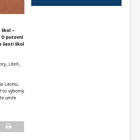
 škol –
. O putovní
 šesti škol
ry, Liteň,
a Lacinu,
l to výborný
, že umře