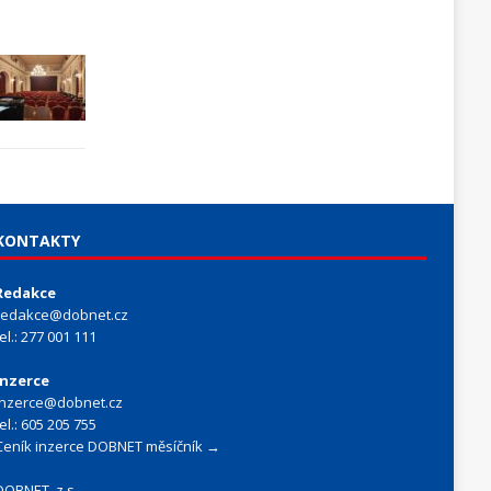
KONTAKTY
Redakce
redakce@dobnet.cz
tel.: 277 001 111
Inzerce
inzerce@dobnet.cz
tel.: 605 205 755
Ceník inzerce DOBNET měsíčník →
DOBNET, z.s.