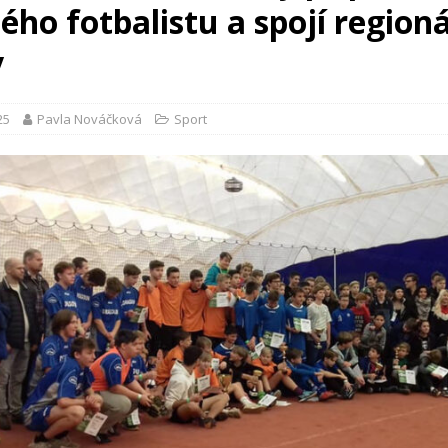
ho fotbalistu a spojí regioná
y
25
Pavla Nováčková
Sport