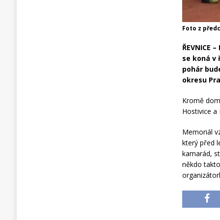
Foto z před
ŘEVNICE – 
se koná v 
pohár bude
okresu Pra
Kromě domác
Hostivice a
Memoriál vz
který před 
kamarád, st
někdo takto
organizátor