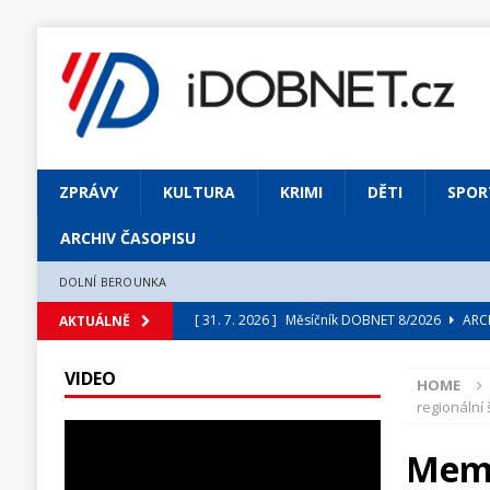
ZPRÁVY
KULTURA
KRIMI
DĚTI
SPOR
ARCHIV ČASOPISU
DOLNÍ BEROUNKA
[ 31. 7. 2026 ]
Měsíčník DOBNET 8/2026
ARCH
AKTUÁLNĚ
[ 31. 7. 2026 ]
Skrze květ objevuji vše podstatn
VIDEO
HOME
[ 31. 7. 2026 ]
Jednou Slavoj, vždycky Slavoj!
regionální 
[ 31. 7. 2026 ]
Zámek Liteň rozezní hvězdně o
Memo
[ 5. 8. 2026 ]
Výjimečný zážitek: mexické belca