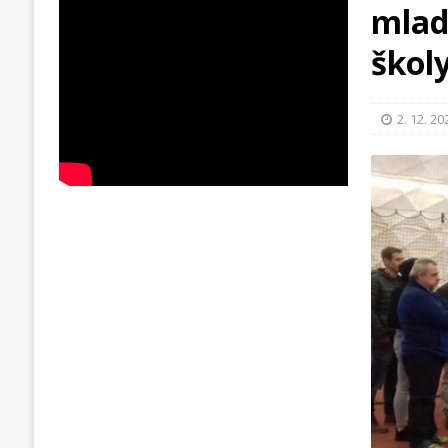
mladé
škol
2. 12. 20