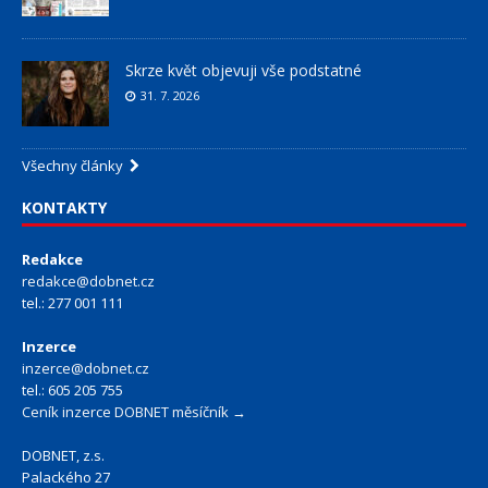
Skrze květ objevuji vše podstatné
31. 7. 2026
Všechny články
KONTAKTY
Redakce
redakce@dobnet.cz
tel.: 277 001 111
Inzerce
inzerce@dobnet.cz
tel.: 605 205 755
Ceník inzerce DOBNET měsíčník →
DOBNET, z.s.
Palackého 27