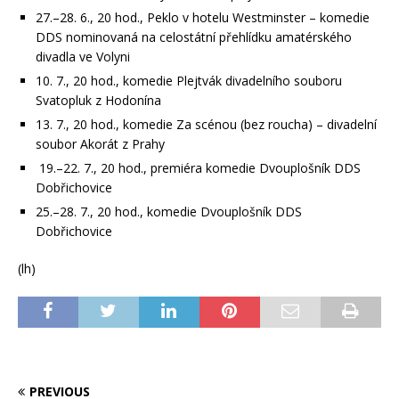
27.–28. 6., 20 hod., Peklo v hotelu Westminster – komedie
DDS nominovaná na celostátní přehlídku amatérského
divadla ve Volyni
10. 7., 20 hod., komedie Plejtvák divadelního souboru
Svatopluk z Hodonína
13. 7., 20 hod., komedie Za scénou (bez roucha) – divadelní
soubor Akorát z Prahy
19.–22. 7., 20 hod., premiéra komedie Dvouplošník DDS
Dobřichovice
25.–28. 7., 20 hod., komedie Dvouplošník DDS
Dobřichovice
(lh)
PREVIOUS