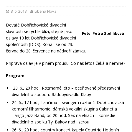
8. 6. 2018
Liběna Nová
Deváté Dobřichovické divadelní
slavnosti se rychle blíží, stejně jako
Foto: Petra Stehlíková
oslavy 10 let Dobřichovické divadelní
společnosti (DDS). Konají se od 23.
června do 28. července na nádvoří zámku.
Příprava oslav je v plném proudu. Co nás letos čeká a nemine?
Program
23. 6., 20 hod., Rozmarné léto – oceňované představení
divadelního souboru Rádobydivadlo Klapý
24. 6., 17 hod., Tančírna – swingem roztančí Dobřichovická
komorní filharmonie, dámská vokální skupina Cabinet a
Tango Jazz Band, od 20 hod. Sex na vlnách – komedie
divadelního spolku Tyl Bakov nad Jizerou
26. 6., 20 hod., country koncert kapely Countrio Hodonín