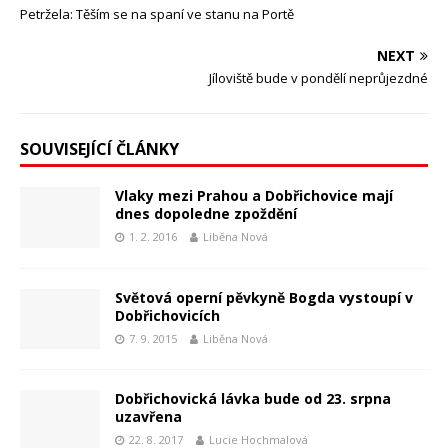
Petržela: Těším se na spaní ve stanu na Portě
NEXT
Jíloviště bude v pondělí neprůjezdné
SOUVISEJÍCÍ ČLÁNKY
Vlaky mezi Prahou a Dobřichovice mají
dnes dopoledne zpoždění
1. 2. 2016
Liběna Nová
Světová operní pěvkyně Bogda vystoupí v
Dobřichovicích
7. 9. 2015
Liběna Nová
Dobřichovická lávka bude od 23. srpna
uzavřena
22. 8. 2017
Lucie Hochmalová