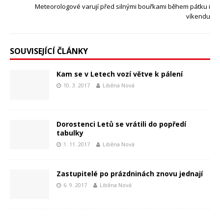
Meteorologové varují před silnými bouřkami během pátku i
víkendu
SOUVISEJÍCÍ ČLÁNKY
Kam se v Letech vozí větve k pálení
10. 3. 2017
Liběna Nová
Dorostenci Letů se vrátili do popředí
tabulky
1. 11. 2017
Liběna Nová
Zastupitelé po prázdninách znovu jednají
6. 9. 2017
Liběna Nová