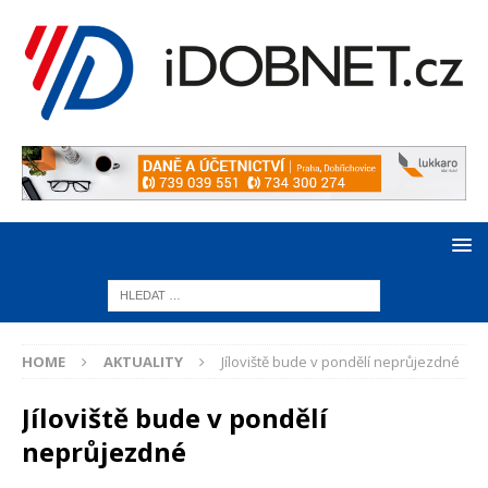
HOME
AKTUALITY
Jíloviště bude v pondělí neprůjezdné
Jíloviště bude v pondělí
neprůjezdné