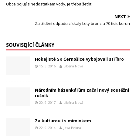
Obce bojují s nedostatkem vody, je třeba šetřit
NEXT
Za třídění odpadu získaly Lety bronz a 70 tisíc korun
SOUVISEJÍCÍ ČLÁNKY
Hokejisté SK Černošice vybojovali stříbro
15. 3. 2016
Liběna Nová
Národním házenkářům začal nový soutěžní
ročník
20. 9. 2017
Liběna Nová
Za kulturou i s miminkem
22. 9. 2014
Jitka Pekna