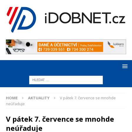
HOME
AKTUALITY
V pátek 7. července se mnohde
neúřaduje
V pátek 7. července se mnohde
neúřaduje