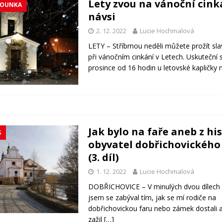
Lety zvou na vánoční cink
ROUNKA
návsi
2. 12. 2022
Lucie Hochmalová
LETY – Stříbrnou neděli můžete prožít sl
při vánočním cinkání v Letech. Uskuteční 
prosince od 16 hodin u letovské kapličky 
Jak bylo na faře aneb z hi
S
obyvatel dobřichovickéh
(3. díl)
1. 12. 2022
Lucie Hochmalová
DOBŘICHOVICE – V minulých dvou dílech 
jsem se zabýval tím, jak se mí rodiče na
dobřichovickou faru nebo zámek dostali 
zažil
[…]