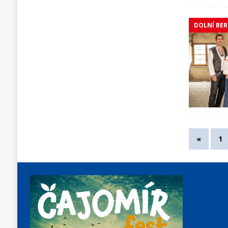
DOLNÍ BE
«
1