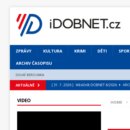
ZPRÁVY
KULTURA
KRIMI
DĚTI
SPOR
ARCHIV ČASOPISU
DOLNÍ BEROUNKA
[ 31. 7. 2026 ]
Měsíčník DOBNET 8/2026
ARCH
AKTUÁLNĚ
[ 31. 7. 2026 ]
Skrze květ objevuji vše podstatn
VIDEO
[ 31. 7. 2026 ]
Jednou Slavoj, vždycky Slavoj!
HOME
[ 31. 7. 2026 ]
Zámek Liteň rozezní hvězdně o
[ 5. 8. 2026 ]
Výjimečný zážitek: mexické belca