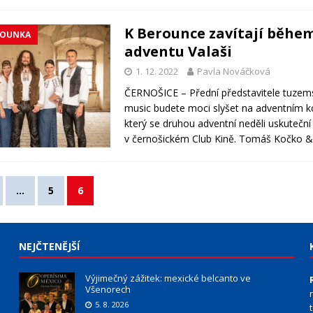
K Berounce zavítají běhe
ROUNKA
adventu Valaši
1. 12. 2022
Pavla Nováčková
ČERNOŠICE – Přední představitele tuzem
music budete moci slyšet na adventním k
který se druhou adventní neděli uskuteční
v černošickém Club Kině. Tomáš Kočko 
…
5
6
NEJČTENĚJŠÍ
Výjimečný zážitek: mexické belcanto ve
Všenorech
5. 8. 2026