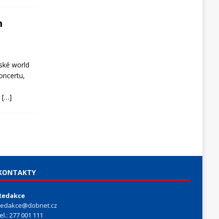
m
ské world
oncertu,
&
[…]
KONTAKTY
Redakce
redakce@dobnet.cz
tel.: 277 001 111