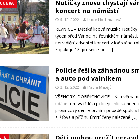
Notičky znovu chystají vá
ROUNKA
koncert na náměstí
5. 12. 2022
Lucie Hochmalová
ŘEVNICE – Dětská lidová muzika Notičky 
týden před Vánoci na řevnickém náměstí
netradiční adventní koncert z loňského ro
zopakuje 18. prosince od
[…]
Policie řešila záhadnou s
a auto pod valníkem
2. 12. 2022
Pavla Matějů
VŠENORY, DOBŘICHOVICE – Ke dvěma n
událostem vyjížděla policejní hlídka hned 
prosincový den. V prvním případě spolu 
zjišťovala příčinu úmrtí ženy nalezené
[…]
Děti mohou prožít oprav
STÁ