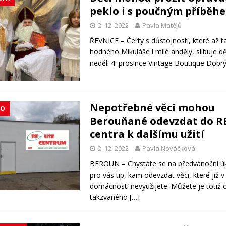
peklo i s poučným příběh
2. 12. 2022
Pavla Matějů
ŘEVNICE – Čerty s důstojností, které až t
hodného Mikuláše i milé anděly, slibuje 
neděli 4. prosince Vintage Boutique Dobrý
Nepotřebné věci mohou
KO
Berouňané odevzdat do R
centra k dalšímu užití
2. 12. 2022
Pavla Nováčková
BEROUN – Chystáte se na předvánoční ú
pro vás tip, kam odevzdat věci, které již v
domácnosti nevyužijete. Můžete je totiž
takzvaného
[…]