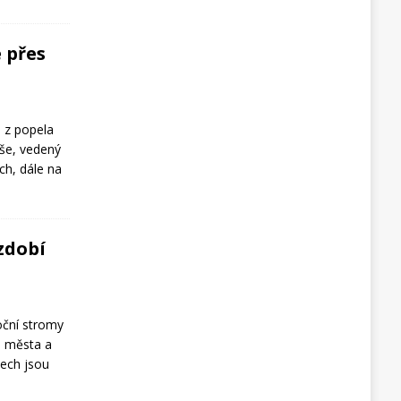
 přes
 z popela
íše, vedený
ích, dále na
zdobí
ční stromy
e města a
ech jsou