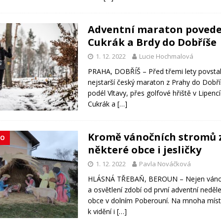
Adventní maraton povede
Cukrák a Brdy do Dobříše
1. 12. 2022
Lucie Hochmalová
PRAHA, DOBŘÍŠ – Před třemi lety povstal
nejstarší český maraton z Prahy do Dobř
podél Vltavy, přes golfové hřiště v Lipenc
Cukrák a
[…]
Kromě vánočních stromů 
KO
některé obce i jesličky
1. 12. 2022
Pavla Nováčková
HLÁSNÁ TŘEBAŇ, BEROUN – Nejen váno
a osvětlení zdobí od první adventní neděl
obce v dolním Poberouní. Na mnoha míst
k vidění i
[…]