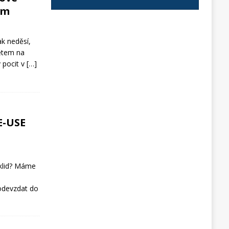
em
ak neděsí,
dětem na
 pocit v
[…]
E-USE
klid? Máme
 odevzdat do