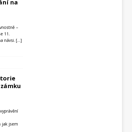
ání na
avnostně –
se 11.
na návsi.
[…]
storie
o zámku
vyprávění
a jak jsem