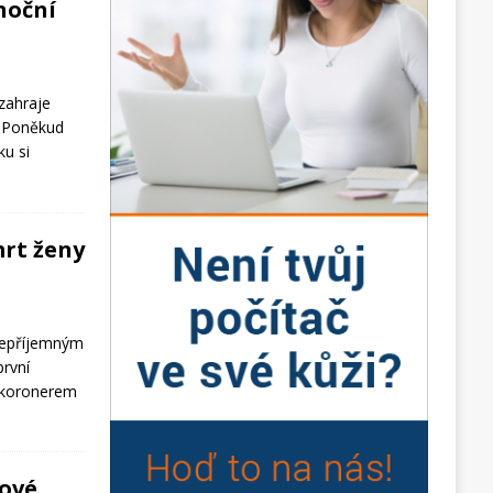
noční
zahraje
. Poněkud
ku si
mrt ženy
epříjemným
první
s koronerem
dové