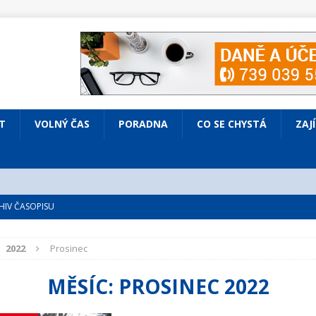
T
VOLNÝ ČAS
PORADNA
CO SE CHYSTÁ
ZAJ
IV ČASOPISU
é
ZAJÍMAVÍ LIDÉ
VOLNÝ ČAS
2022
Prosinec
bsazená Prodaná nevěsta
KULTURA
MĚSÍC:
PROSINEC 2022
nto ve Všenorech
KULTURA