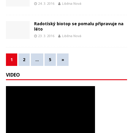
24. 3. 2016
Liběna Nová
Radotíský biotop se pomalu připravuje na
léto
23. 3. 2016
Liběna Nová
1
2
…
5
»
VIDEO