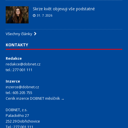
Skrze květ objevuji vše podstatné
31. 7. 2026
Všechny články
KONTAKTY
Redakce
redakce@dobnet.cz
tel.: 277 001 111
Inzerce
inzerce@dobnet.cz
tel.: 605 205 755
Ceník inzerce DOBNET měsíčník →
DOBNET, z.s.
Palackého 27
252 29 Dobřichovice
Tel.: 277 001 111