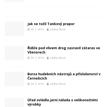
Jak se točil Tankový prapor
29. 3. 2016
Liběna Nová
Řidiče pod vlivem drog zastavil zátaras ve
Všenorech
29. 3. 2016
Liběna Nová
Burza hudebních nástrojů a příslušenství v
Černošicích
24. 3. 2016
Liběna Nová
Úřad ovládla jarní nálada s velikonočními
výrobky