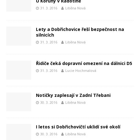
U Koruny v Radotíně
31. 3. 2016
Liběna Nová
Lety a Dobřichovice řeší bezpečnost na
silnicích
31. 3. 2016
Liběna Nová
Řidiče čeká dopravní omezení na dálnici D5
31. 3. 2016
Lucie Hochmalová
Notičky zaplesají v Zadní Třebani
30. 3. 2016
Liběna Nová
I letos si Dobřichovičtí uklidí své okolí
30. 3. 2016
Liběna Nová