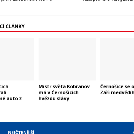
ÍCÍ ČLÁNKY
cích
Mistr světa Kobranov
Černošice se o
ali
má v Černošicích
Záři medvědíh
né auto z
hvězdu slávy
NEJČTENĚJŠÍ