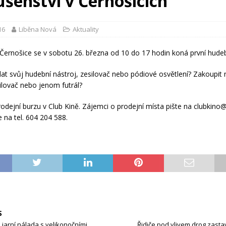
ušenství v Černošicích
16
Liběna Nová
Aktuality
 Černošice se v sobotu 26. března od 10 do 17 hodin koná první hudeb
at svůj hudební nástroj, zesilovač nebo pódiové osvětlení? Zakoupit
silovač nebo jenom futrál?
rodejní burzu v Club Kině. Zájemci o prodejní místa pište na clubkino
 na tel. 604 204 588.
S
 jarní nálada s velikonočními
Řidiče pod vlivem drog zastav