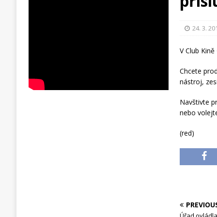
přísl
24. 3. 20
V Club Kině
Chcete prod
nástroj, ze
Navštivte p
nebo volejte
(red)
PREVIOU
Úřad ovládla