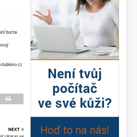
ní burza.
 nový
@clubkino.cz
NEXT
il zátaras ve