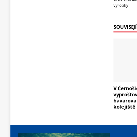
výrobky
SOUVISEJ
V Černoši
vyprošťov
havarova
kolejiště