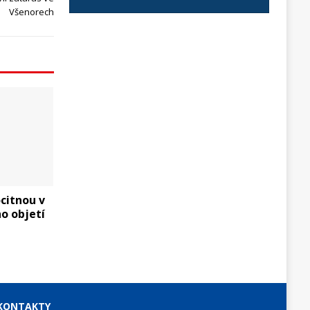
Všenorech
citnou v
o objetí
KONTAKTY