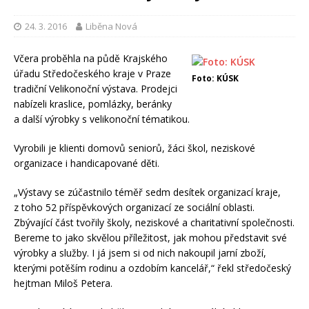
24. 3. 2016
Liběna Nová
Včera proběhla na půdě Krajského
úřadu Středočeského kraje v Praze
Foto: KÚSK
tradiční Velikonoční výstava. Prodejci
nabízeli kraslice, pomlázky, beránky
a další výrobky s velikonoční tématikou.
Vyrobili je klienti domovů seniorů, žáci škol, neziskové
organizace i handicapované děti.
„Výstavy se zúčastnilo téměř sedm desítek organizací kraje,
z toho 52 příspěvkových organizací ze sociální oblasti.
Zbývající část tvořily školy, neziskové a charitativní společnosti.
Bereme to jako skvělou příležitost, jak mohou představit své
výrobky a služby. I já jsem si od nich nakoupil jarní zboží,
kterými potěším rodinu a ozdobím kancelář,“ řekl středočeský
hejtman Miloš Petera.