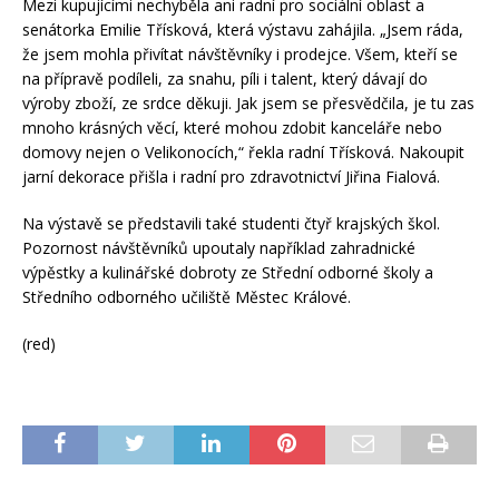
Mezi kupujícími nechyběla ani radní pro sociální oblast a
senátorka Emilie Třísková, která výstavu zahájila. „Jsem ráda,
že jsem mohla přivítat návštěvníky i prodejce. Všem, kteří se
na přípravě podíleli, za snahu, píli i talent, který dávají do
výroby zboží, ze srdce děkuji. Jak jsem se přesvědčila, je tu zas
mnoho krásných věcí, které mohou zdobit kanceláře nebo
domovy nejen o Velikonocích,“ řekla radní Třísková. Nakoupit
jarní dekorace přišla i radní pro zdravotnictví Jiřina Fialová.
Na výstavě se představili také studenti čtyř krajských škol.
Pozornost návštěvníků upoutaly například zahradnické
výpěstky a kulinářské dobroty ze Střední odborné školy a
Středního odborného učiliště Městec Králové.
(red)