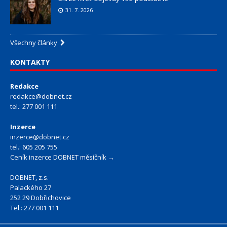
31. 7. 2026
Všechny články
KONTAKTY
Redakce
redakce@dobnet.cz
tel.: 277 001 111
Inzerce
inzerce@dobnet.cz
tel.: 605 205 755
Ceník inzerce DOBNET měsíčník →
DOBNET, z.s.
Palackého 27
252 29 Dobřichovice
Tel.: 277 001 111