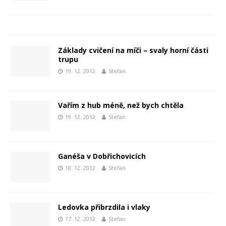
Základy cvičení na míči – svaly horní části
trupu
19. 12. 2012
Stefan
Vařím z hub méně, než bych chtěla
19. 12. 2012
Stefan
Ganéša v Dobřichovicích
18. 12. 2012
Stefan
Ledovka přibrzdila i vlaky
17. 12. 2012
Stefan