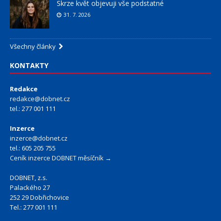
Skrze květ objevuji vše podstatné
31. 7. 2026
Všechny články
KONTAKTY
Redakce
redakce@dobnet.cz
tel.: 277 001 111
Inzerce
inzerce@dobnet.cz
tel.: 605 205 755
Ceník inzerce DOBNET měsíčník →
DOBNET, z.s.
Palackého 27
252 29 Dobřichovice
Tel.: 277 001 111