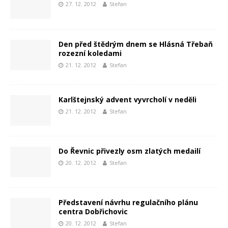
27. 12. 2012
Stefan
Den před štědrým dnem se Hlásná Třebaň
rozezní koledami
21. 12. 2012
Stefan
Karlštejnský advent vyvrcholí v neděli
21. 12. 2012
Stefan
Do Řevnic přivezly osm zlatých medailí
20. 12. 2012
Stefan
Představení návrhu regulačního plánu
centra Dobřichovic
20. 12. 2012
Stefan