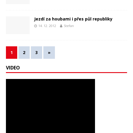
Jezdí za houbami i přes půl republiky
14. 12. 2012
Stefan
1
2
3
»
VIDEO