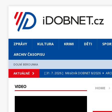
ZPRÁVY
KULTURA
KRIMI
DĚTI
SPOR
ARCHIV ČASOPISU
DOLNÍ BEROUNKA
[ 31. 7. 2026 ]
Měsíčník DOBNET 8/2026
ARCH
AKTUÁLNĚ
[ 31. 7. 2026 ]
Skrze květ objevuji vše podstatn
VIDEO
HOME
[ 31. 7. 2026 ]
Jednou Slavoj, vždycky Slavoj!
[ 31. 7. 2026 ]
Zámek Liteň rozezní hvězdně o
[ 5. 8. 2026 ]
Výjimečný zážitek: mexické belca