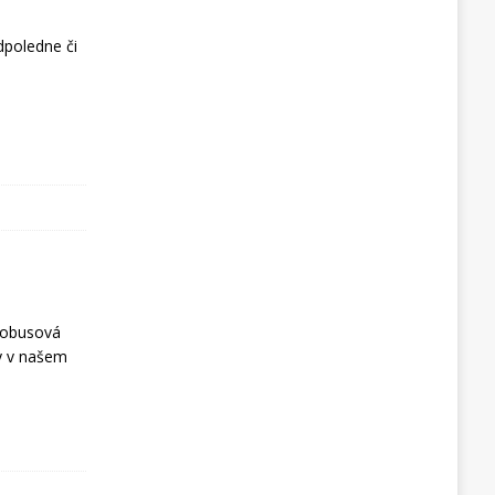
dpoledne či
utobusová
vy v našem