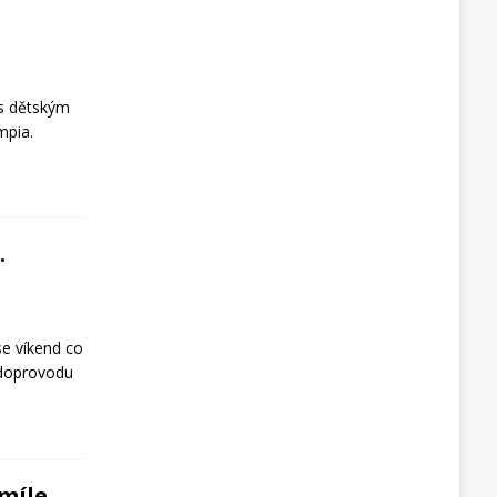
s dětským
mpia.
…
e víkend co
 doprovodu
 míle