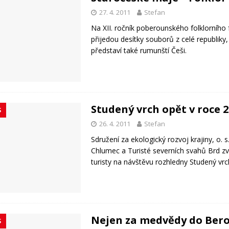
27. 4. 2011
Stefan
Na XII. ročník poberounského folklorního 
přijedou desítky souborů z celé republiky
představí také rumunští Češi.
Studený vrch opět v roce 
S
26. 4. 2011
Stefan
Sdružení za ekologický rozvoj krajiny, o. s.
Chlumec a Turisté severních svahů Brd z
turisty na návštěvu rozhledny Studený vrc
Nejen za medvědy do Ber
S