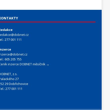
KONTAKTY
Redakce
redakce@dobnet.cz
tel.: 277 001 111
Inzerce
inzerce@dobnet.cz
tel.: 605 205 755
Ceník inzerce DOBNET měsíčník →
DOBNET, z.s.
Palackého 27
252 29 Dobřichovice
Tel.: 277 001 111