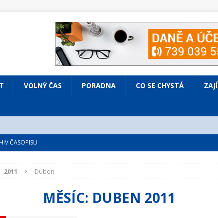
T
VOLNÝ ČAS
PORADNA
CO SE CHYSTÁ
ZAJ
IV ČASOPISU
é
ZAJÍMAVÍ LIDÉ
2011
Duben
VOLNÝ ČAS
bsazená Prodaná nevěsta
KULTURA
MĚSÍC:
DUBEN 2011
nto ve Všenorech
KULTURA