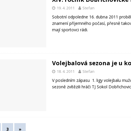
19. 4. 2011
Stefan
Sobotní odpoledne 16. dubna 2011 probě
znamení příjemného počasí, přesně tako
mají sportovci rádi.
Volejbalová sezona je u k
18. 4. 2011
Stefan
V posledním zápasu 1. ligy volejbalu muž
sezoně zvítězili hráči TJ Sokol Dobřichovic
3
»