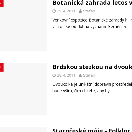
Botanická zahrada letos 
S
29. 4. 2011
Stefan
Venkovní expozice Botanické zahrady hl. 
v Troji se od dubna významně změnila.
Brdskou stezkou na dvouk
S
28. 4. 2011
Stefan
Dvoukolka je unikátní dopravní prostředek
bude vším, čím chcete, aby byl.
Staročeské máje – Folklor 