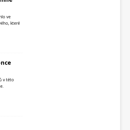
hlo ve
vého, které
once
ů v této
e.