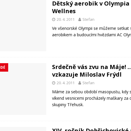
Dětský aerobik v Olympia
Wellnes
20. 4. 2011
Stefan
Ve všenorské Olympii se můžeme setkat 
aerobikem a budoucími hvězdami AC Oly
Srdečně vás zvu na Máje! 
IDÉ
vzkazuje Miloslav Frýdl
20. 4. 2011
Stefan
Máme za sebou období masopustu, kdy s
víkend vesnicemi procházely maškary za
skupiny Třehusk.
XIV. ročník Dobřichovické