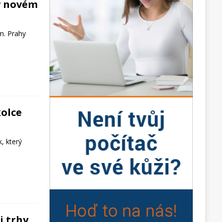
v novém
m. Prahy
olce
, který
i trhy