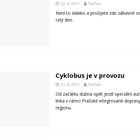
22. 4. 2011
Stefan
Není to daleko a prožijete zde zábavné o
celý den.
Cyklobus je v provozu
21. 4. 2011
Stefan
Od začátku dubna opět jezdí speciální a
linka v rámci Pražské integrované dopra
regionu.