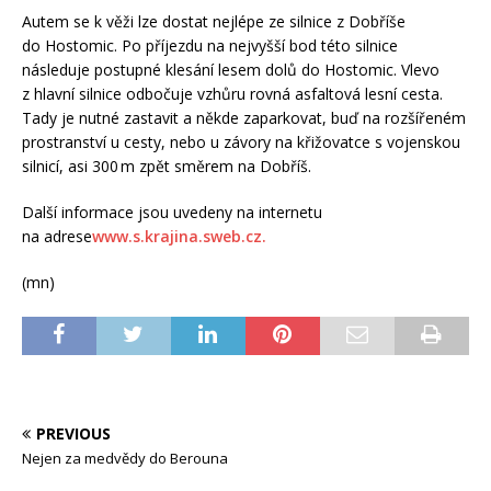
Autem se k věži lze dostat nejlépe ze silnice z Dobříše
do Hostomic. Po příjezdu na nejvyšší bod této silnice
následuje postupné klesání lesem dolů do Hostomic. Vlevo
z hlavní silnice odbočuje vzhůru rovná asfaltová lesní cesta.
Tady je nutné zastavit a někde zaparkovat, buď na rozšířeném
prostranství u cesty, nebo u závory na křižovatce s vojenskou
silnicí, asi 300 m zpět směrem na Dobříš.
Další informace jsou uvedeny na internetu
na adrese
www.s.krajina.sweb.cz.
(mn)
PREVIOUS
Nejen za medvědy do Berouna