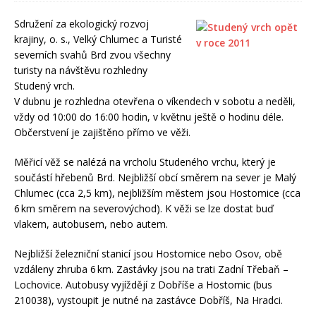
Sdružení za ekologický rozvoj
krajiny, o. s., Velký Chlumec a Turisté
severních svahů Brd zvou všechny
turisty na návštěvu rozhledny
Studený vrch.
V dubnu je rozhledna otevřena o víkendech v sobotu a neděli,
vždy od 10:00 do 16:00 hodin, v květnu ještě o hodinu déle.
Občerstvení je zajištěno přímo ve věži.
Měřicí věž se nalézá na vrcholu Studeného vrchu, který je
součástí hřebenů Brd. Nejbližší obcí směrem na sever je Malý
Chlumec (cca 2,5 km), nejbližším městem jsou Hostomice (cca
6 km směrem na severovýchod). K věži se lze dostat buď
vlakem, autobusem, nebo autem.
Nejbližší železniční stanicí jsou Hostomice nebo Osov, obě
vzdáleny zhruba 6 km. Zastávky jsou na trati Zadní Třebaň –
Lochovice. Autobusy vyjíždějí z Dobříše a Hostomic (bus
210038), vystoupit je nutné na zastávce Dobříš, Na Hradci.