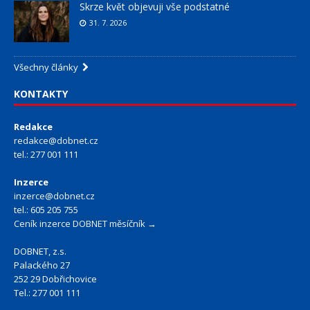
Skrze květ objevuji vše podstatné
31. 7. 2026
Všechny články
KONTAKTY
Redakce
redakce@dobnet.cz
tel.: 277 001 111
Inzerce
inzerce@dobnet.cz
tel.: 605 205 755
Ceník inzerce DOBNET měsíčník →
DOBNET, z.s.
Palackého 27
252 29 Dobřichovice
Tel.: 277 001 111