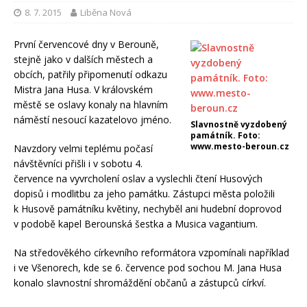
8. 7. 2015
Liběna Nová
První červencové dny v Berouně,
stejně jako v dalších městech a
obcích, patřily připomenutí odkazu
Mistra Jana Husa. V královském
městě se oslavy konaly na hlavním
náměstí nesoucí kazatelovo jméno.
Slavnostně vyzdobený
památník. Foto:
www.mesto-beroun.cz
Navzdory velmi teplému počasí
návštěvníci přišli i v sobotu 4.
července na vyvrcholení oslav a vyslechli čtení Husových
dopisů i modlitbu za jeho památku. Zástupci města položili
k Husově památníku květiny, nechyběl ani hudební doprovod
v podobě kapel Berounská šestka a Musica vagantium.
Na středověkého církevního reformátora vzpomínali například
i ve Všenorech, kde se 6. července pod sochou M. Jana Husa
konalo slavnostní shromáždění občanů a zástupců církví.