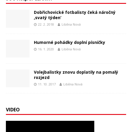
Dobřichovické fotbalisty čeká náročný
‚svatý týden‘
22. 2. 2018
Liběna Nová
Humorné pohádky doplní písničky
16. 1. 2020
Liběna Nová
Volejbalistky znovu doplatily na pomalý
rozjezd
11. 10. 2017
Liběna Nová
VIDEO