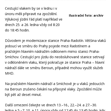
Cestující vlakem by se v lednu i v
únoru měli připravit na zpoždění.
Ilustrační foto: archiv
Výlukový jízdní řád platí například ve
dnech 25. a 26. ledna vždy od 8:20
do 18:45 hodin.
Důvodem je modernizace stanice Praha-Radotín. Většina vlaků
jedoucí ve směru do Prahy pojede mezi Radotínem a
pražským hlavním nádražím odklonem mimo stanici Praha-
Smíchov. Cestující pro jízdu do neobsluhované stanice setrvají
v odkloněném vlaku, který pokračuje ze stanice Praha – hlavní
nádraží dále ve směru Beroun, případně mohou využít služeb
MHD.
Na pražském hlavním nádraží a Smíchově je u vlaků jedoucích
na Beroun zrušeno čekání na přípojné vlaky. Zpoždění může
být pět až deset minut.
Další omezení čekejte ve dnech 13.–16., 22.–24. a 27.–30.
ledna a 5.–7.,10. a 11. února vždy od 12:45 do 13:45 hodin, kdy