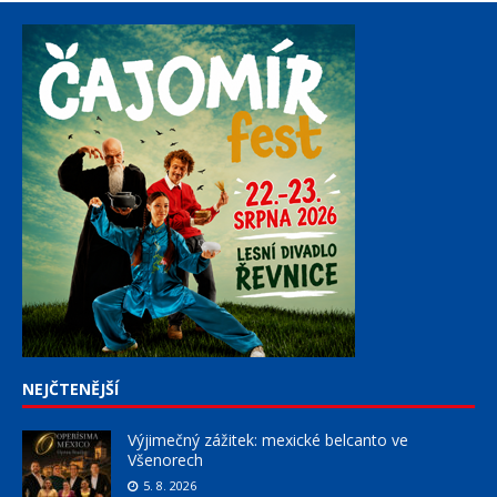
NEJČTENĚJŠÍ
Výjimečný zážitek: mexické belcanto ve
Všenorech
5. 8. 2026