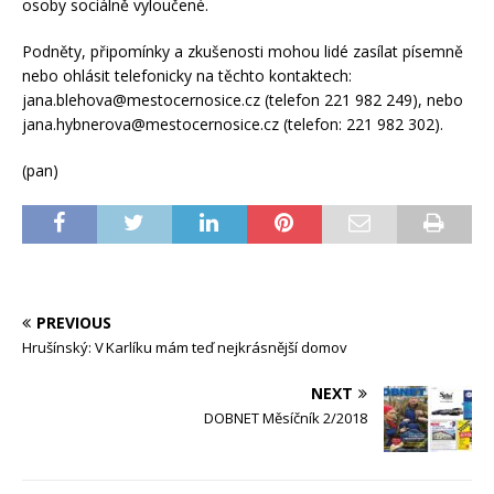
osoby sociálně vyloučené.
Podněty, připomínky a zkušenosti mohou lidé zasílat písemně
nebo ohlásit telefonicky na těchto kontaktech:
jana.blehova@mestocernosice.cz (telefon 221 982 249), nebo
jana.hybnerova@mestocernosice.cz (telefon: 221 982 302).
(pan)
PREVIOUS
Hrušínský: V Karlíku mám teď nejkrásnější domov
NEXT
DOBNET Měsíčník 2/2018