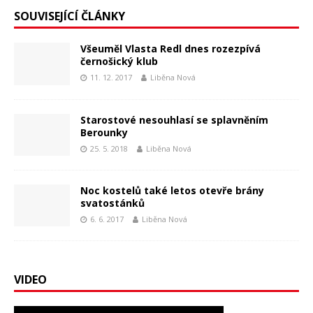
SOUVISEJÍCÍ ČLÁNKY
Všeuměl Vlasta Redl dnes rozezpívá
černošický klub
11. 12. 2017
Liběna Nová
Starostové nesouhlasí se splavněním
Berounky
25. 5. 2018
Liběna Nová
Noc kostelů také letos otevře brány
svatostánků
6. 6. 2017
Liběna Nová
VIDEO