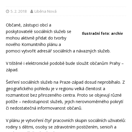
5. 2. 2018
Liběna Nová
Občané, zástupci obcí a
poskytovatelé sociálních služeb se
Ilustrační foto: archiv
mohou aktivně přidat do tvorby
nového Komunitního plánu a
pomoci vytvořit adresář sociálních a návazných služeb.
V tištěné i elektronické podobě bude sloužit občanům Prahy –
západ.
Šetření sociálních služeb na Praze-západ dosud neprobíhalo. Z
geografického pohledu je v regionu velká členitost a
rozmanitost bez přirozeného centra. Proto se objevují různé
potíže – nedostupnost služeb, jejich nerovnoměrného pokrytí
či nedostatečná informovanost občanů.
V plánu je vytvoření čtyř pracovních skupin sociálních uživatelů:
rodiny s dětmi, osoby se zdravotním postižením, senioři a