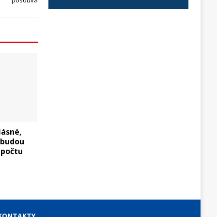
posouvá
lásné,
 budou
zpočtu
KONTAKTY