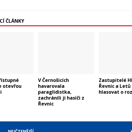
ÍCÍ ČLÁNKY
řístupné
V Černošicích
Zastupitelé H
e otevřou
havarovala
Řevnic a Letů
i
paraglidistka,
hlasovat o ro
zachránili ji hasiči z
Řevnic
NEJČTENĚJŠÍ