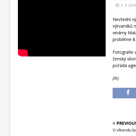
3. 3. 201
Nevšední vý
výtvarníků 
vinárny Mal
proběhne 8.
Fotografie 
ženský sbor
pořádá agen
(lh)
PREVIOU
O víkendu bu