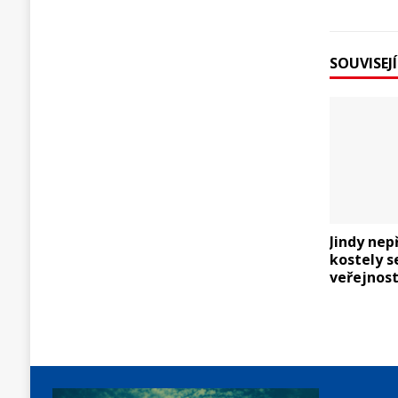
SOUVISEJ
Jindy nep
kostely s
veřejnost