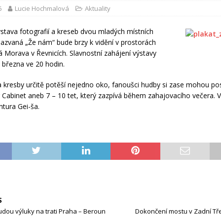
6
Lucie Hochmalová
Aktuality
stava fotografií a kreseb dvou mladých místních
nazvaná „Že nám“ bude brzy k vidění v prostorách
á Morava v Řevnicích. Slavnostní zahájení výstavy
 března ve 20 hodin.
a kresby určitě potěší nejedno oko, fanoušci hudby si zase mohou po
 Cabinet aneb 7 – 10 tet, který zazpívá během zahajovacího večera. 
tura Gei-ša.
S
dou výluky na trati Praha – Beroun
Dokončení mostu v Zadní Tř