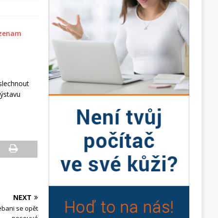
slechnout
Výstavu
NEXT
ebani se opět