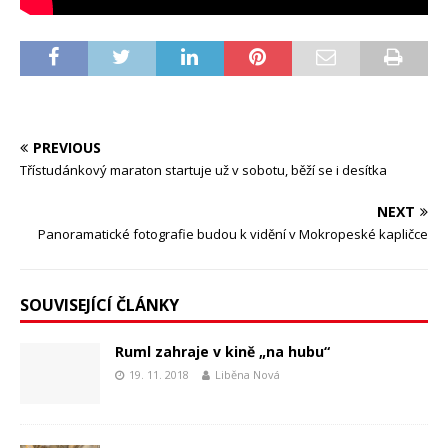
PREVIOUS
Třístudánkový maraton startuje už v sobotu, běží se i desítka
NEXT
Panoramatické fotografie budou k vidění v Mokropeské kapličce
SOUVISEJÍCÍ ČLÁNKY
Ruml zahraje v kině „na hubu“
19. 11. 2018
Liběna Nová