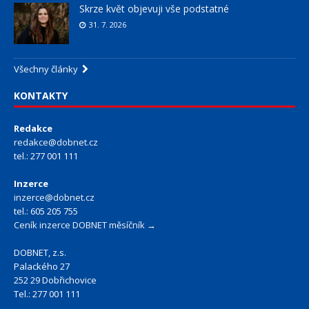
Skrze květ objevuji vše podstatné
31. 7. 2026
Všechny články
KONTAKTY
Redakce
redakce@dobnet.cz
tel.: 277 001 111
Inzerce
inzerce@dobnet.cz
tel.: 605 205 755
Ceník inzerce DOBNET měsíčník →
DOBNET, z.s.
Palackého 27
252 29 Dobřichovice
Tel.: 277 001 111