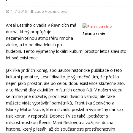
1. 7. 2016
Lucie Hochmalová
Areál Lesního divadla v Řevnicích má
ducha, který propůjčuje
Foto: archiv
nezaměnitelnou atmosféru mnoha
akcím, a to od divadelních po
hudební. Tento výjimečný lokální kulturní prostor letos slaví sto
let své existence.
Jak říká Jindřich König, spoluautor historické publikace o této
kulturní památce, Lesní divadlo je výjimečné tím, že přežilo
nejen jako prostor, ale po celou dobu existence skutečně žilo,
a to hlavně díky aktivitám místních ochotníků. V našem videu
se mimo jiné dozvíte, proč Lesní divadlo vzniklo, ale také
můžete vidět vyprávění pamětníků, Františka Šedivého a
Blanky Matouškové, která divadlu poskytla výjimečný dar sto
tisíc korun. V reportáži Dobnet TV se také „potkáte“ s
místostarostkou Řevnic Marií Reslovou a zažijete ducha
historie, který přesáhl až do současnosti prostřednictvím