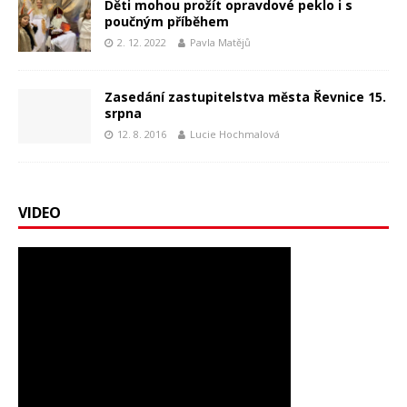
Děti mohou prožít opravdové peklo i s
poučným příběhem
2. 12. 2022
Pavla Matějů
Zasedání zastupitelstva města Řevnice 15.
srpna
12. 8. 2016
Lucie Hochmalová
VIDEO