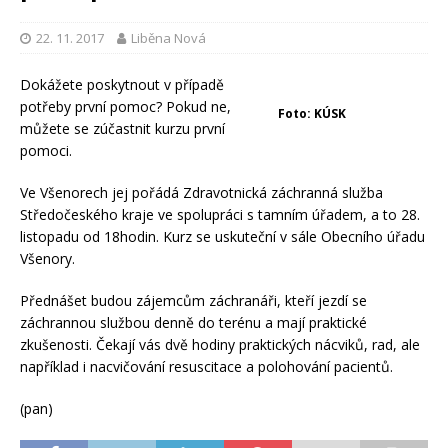
22. 11. 2017
Liběna Nová
Dokážete poskytnout v případě
potřeby první pomoc? Pokud ne,
Foto: KÚSK
můžete se zúčastnit kurzu první
pomoci.
Ve Všenorech jej pořádá Zdravotnická záchranná služba
Středočeského kraje ve spolupráci s tamním úřadem, a to 28.
listopadu od 18hodin. Kurz se uskuteční v sále Obecního úřadu
Všenory.
Přednášet budou zájemcům záchranáři, kteří jezdí se
záchrannou službou denně do terénu a mají praktické
zkušenosti. Čekají vás dvě hodiny praktických nácviků, rad, ale
například i nacvičování resuscitace a polohování pacientů.
(pan)