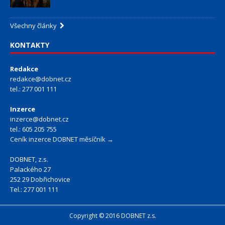
Všechny články
KONTAKTY
Redakce
redakce@dobnet.cz
tel.: 277 001 111
Inzerce
inzerce@dobnet.cz
tel.: 605 205 755
Ceník inzerce DOBNET měsíčník →
DOBNET, z.s.
Palackého 27
252 29 Dobřichovice
Tel.: 277 001 111
Copyright © 2016 DOBNET z.s.