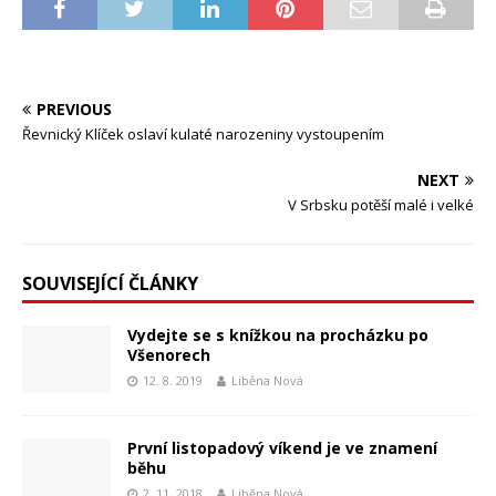
PREVIOUS
Řevnický Klíček oslaví kulaté narozeniny vystoupením
NEXT
V Srbsku potěší malé i velké
SOUVISEJÍCÍ ČLÁNKY
Vydejte se s knížkou na procházku po
Všenorech
12. 8. 2019
Liběna Nová
První listopadový víkend je ve znamení
běhu
2. 11. 2018
Liběna Nová