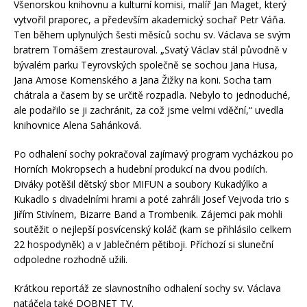
Všenorskou knihovnu a kulturní komisi, malíř Jan Maget, který
vytvořil praporec, a především akademický sochař Petr Váňa.
Ten během uplynulých šesti měsíců sochu sv. Václava se svým
bratrem Tomášem zrestauroval. „Svatý Václav stál původně v
bývalém parku Teyrovských společně se sochou Jana Husa,
Jana Amose Komenského a Jana Žižky na koni. Socha tam
chátrala a časem by se určitě rozpadla. Nebylo to jednoduché,
ale podařilo se ji zachránit, za což jsme velmi vděční,“ uvedla
knihovnice Alena Sahánková.
Po odhalení sochy pokračoval zajímavý program vycházkou po
Horních Mokropsech a hudební produkcí na dvou podiích.
Diváky potěšil dětský sbor MIFUN a soubory Kukadýlko a
Kukadlo s divadelními hrami a poté zahráli Josef Vejvoda trio s
Jiřím Stivínem, Bizarre Band a Trombenik. Zájemci pak mohli
soutěžit o nejlepší posvícenský koláč (kam se přihlásilo celkem
22 hospodyněk) a v Jablečném pětiboji. Příchozí si sluneční
odpoledne rozhodně užili.
Krátkou reportáž ze slavnostního odhalení sochy sv. Václava
natáčela také DOBNET TV.