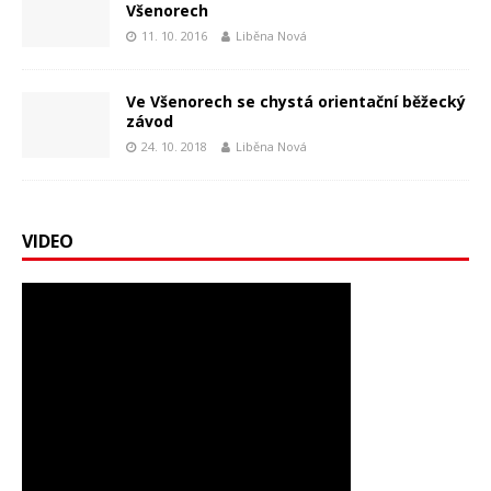
Všenorech
11. 10. 2016
Liběna Nová
Ve Všenorech se chystá orientační běžecký
závod
24. 10. 2018
Liběna Nová
VIDEO