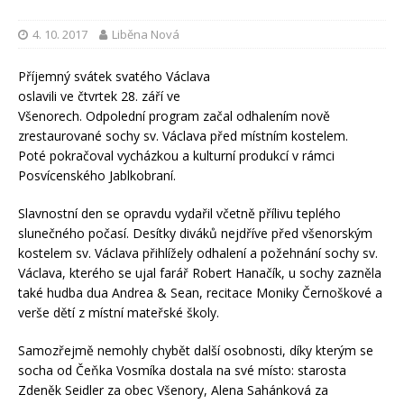
4. 10. 2017
Liběna Nová
Příjemný svátek svatého Václava
oslavili ve čtvrtek 28. září ve
Všenorech. Odpolední program začal odhalením nově
zrestaurované sochy sv. Václava před místním kostelem.
Poté pokračoval vycházkou a kulturní produkcí v rámci
Posvícenského Jablkobraní.
Slavnostní den se opravdu vydařil včetně přílivu teplého
slunečného počasí. Desítky diváků nejdříve před všenorským
kostelem sv. Václava přihlížely odhalení a požehnání sochy sv.
Václava, kterého se ujal farář Robert Hanačík, u sochy zazněla
také hudba dua Andrea & Sean, recitace Moniky Černoškové a
verše dětí z místní mateřské školy.
Samozřejmě nemohly chybět další osobnosti, díky kterým se
socha od Čeňka Vosmíka dostala na své místo: starosta
Zdeněk Seidler za obec Všenory, Alena Sahánková za