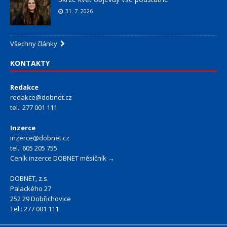
31. 7. 2026
Všechny články
KONTAKTY
Redakce
redakce@dobnet.cz
tel.: 277 001 111
Inzerce
inzerce@dobnet.cz
tel.: 605 205 755
Ceník inzerce DOBNET měsíčník →
DOBNET, z.s.
Palackého 27
252 29 Dobřichovice
Tel.: 277 001 111