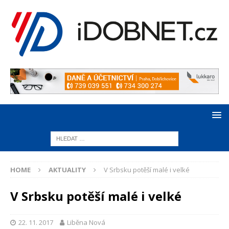
HOME
AKTUALITY
V Srbsku potěší malé i velké
V Srbsku potěší malé i velké
22. 11. 2017
Liběna Nová