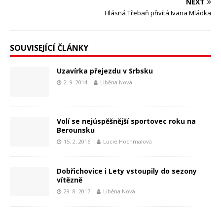
NEXT
Hlásná Třebaň přivítá Ivana Mládka
SOUVISEJÍCÍ ČLÁNKY
Uzavírka přejezdu v Srbsku
2. 9. 2014
Liběna Nová
Volí se nejúspěšnější sportovec roku na
Berounsku
15. 2. 2016
Lucie Hochmalová
Dobřichovice i Lety vstoupily do sezony
vítězně
29. 8. 2017
Liběna Nová