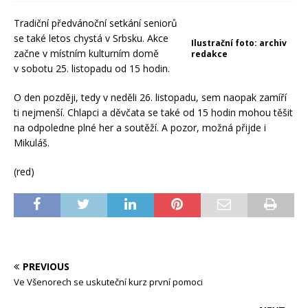
Tradiční předvánoční setkání seniorů
se také letos chystá v Srbsku. Akce
Ilustrační foto: archiv
začne v místním kulturním domě
redakce
v sobotu 25. listopadu od 15 hodin.
O den později, tedy v neděli 26. listopadu, sem naopak zamíří
ti nejmenší. Chlapci a děvčata se také od 15 hodin mohou těšit
na odpoledne plné her a soutěží. A pozor, možná přijde i
Mikuláš.
(red)
PREVIOUS
Ve Všenorech se uskuteční kurz první pomoci