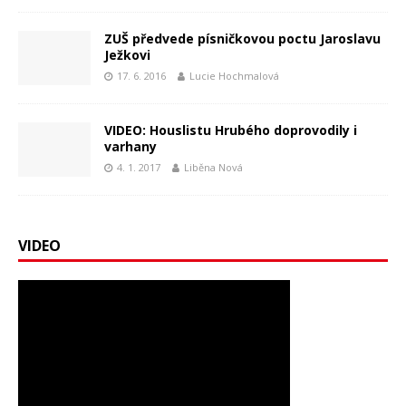
ZUŠ předvede písničkovou poctu Jaroslavu
Ježkovi
17. 6. 2016
Lucie Hochmalová
VIDEO: Houslistu Hrubého doprovodily i
varhany
4. 1. 2017
Liběna Nová
VIDEO