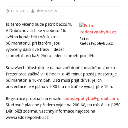
13. 5. 2015
Liběna Nová
Již tento víkend bude patřit běžcům.
V Dobřichovicích se v sobotu 16.
května koná třetí ročník kros
Foto:
půlmaratonu, při kterém jsou
Radostvpohybu.cz
vytyčeny další dvě trasy – deset
kilometrů pro každého a jeden kilometr pro děti.
Sraz všech účastníků je na nádvoří dobřichovického zámku.
Prezentace začíná v 10 hodin, o 45 minut později odstartuje
půlmaraton a 10km běh. Děti musí přijít dříve, jejich
prezentace je v plánu v 9:30 h a na trať se vydají již v 10 h.
Registrace probíhají na emailu
radostvpohybu@gmail.com
.
Startovné placené předem vyjde na 200 Kč, na místě stojí 250.
Děti běží zdarma. Všechny informace najdete na
www.radostvpohybu.cz.