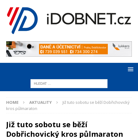
HOME
AKTUALITY
Již tuto sobotu se běží Dobřichovický
kros půlmaraton
Již tuto sobotu se běží
Dobřichovický kros půlmaraton