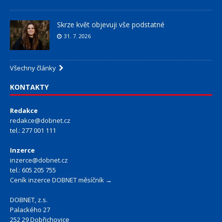
Skrze květ objevuji vše podstatné
31. 7. 2026
Všechny články
KONTAKTY
Redakce
redakce@dobnet.cz
tel.: 277 001 111
Inzerce
inzerce@dobnet.cz
tel.: 605 205 755
Ceník inzerce DOBNET měsíčník →
DOBNET, z.s.
Palackého 27
252 29 Dobřichovice