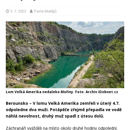
5. 7. 2023
Pavla Matějů
Lom Velká Amerika nedaleko Mořiny. Foto: Archiv iDobnet.cz
Berounsko – V lomu Velká Amerika zemřeli v úterý 4.7.
odpoledne dva muži. Potápěče zřejmě přepadla ve vodě
náhlá nevolnost, druhý muž spadl z útesu dolů.
Záchranáři vyjížděli na místo okolo druhé hodiny odpolední.