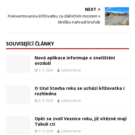
NEXT
Frekventovanou křižovatku za dálničním mostem v
Mníšku nahradí kruhák
SOUVISEJÍCÍ ČLÁNKY
Nová aplikace informuje o znečištění
ovzduší
3. 3. 2020
Liběna Nová
O titul Stavba roku se uchází křižovatka i
rozhledna
8. 8. 2018
Liběna Nová
Opět se zvolí Vesnice roku, již vítězné mají
Tabuli cti
2. 3. 2018
Liběna Nová