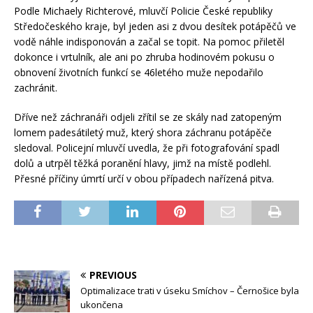
Podle Michaely Richterové, mluvčí Policie České republiky
Středočeského kraje, byl jeden asi z dvou desítek potápěčů ve
vodě náhle indisponován a začal se topit. Na pomoc přiletěl
dokonce i vrtulník, ale ani po zhruba hodinovém pokusu o
obnovení životních funkcí se 46letého muže nepodařilo
zachránit.
Dříve než záchranáři odjeli zřítil se ze skály nad zatopeným
lomem padesátiletý muž, který shora záchranu potápěče
sledoval. Policejní mluvčí uvedla, že při fotografování spadl
dolů a utrpěl těžká poranění hlavy, jimž na místě podlehl.
Přesné příčiny úmrtí určí v obou případech nařízená pitva.
PREVIOUS
Optimalizace trati v úseku Smíchov – Černošice byla
ukončena