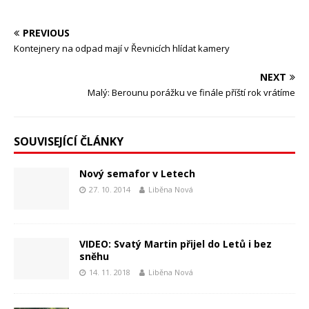
PREVIOUS
Kontejnery na odpad mají v Řevnicích hlídat kamery
NEXT
Malý: Berounu porážku ve finále příští rok vrátíme
SOUVISEJÍCÍ ČLÁNKY
Nový semafor v Letech
27. 10. 2014
Liběna Nová
VIDEO: Svatý Martin přijel do Letů i bez
sněhu
14. 11. 2018
Liběna Nová