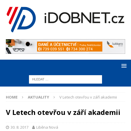
HOME
AKTUALITY
V Letech otevřou v září akademii
V Letech otevřou v září akademii
30. 8. 2017
Liběna Nová