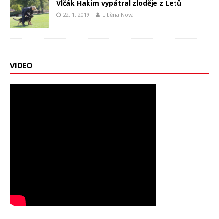
Vlčák Hakim vypátral zloděje z Letů
22. 1. 2019
Liběna Nová
VIDEO