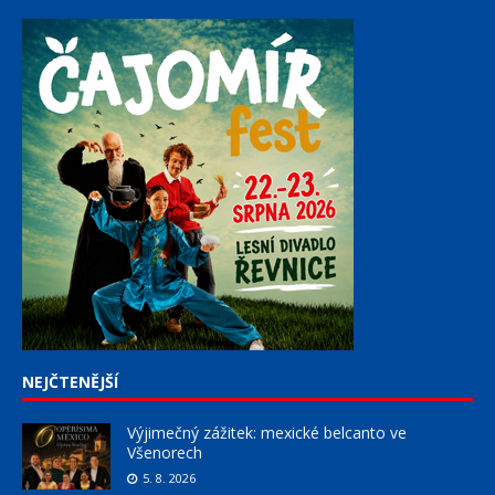
NEJČTENĚJŠÍ
Výjimečný zážitek: mexické belcanto ve
Všenorech
5. 8. 2026