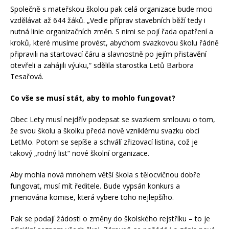
Společně s mateřskou školou pak celá organizace bude moci
vzdělávat až 644 žáků. „Vedle příprav stavebních běží tedy i
nutná linie organizačních změn. S nimi se pojí řada opatření a
kroků, které musíme provést, abychom svazkovou školu řádně
připravili na startovací čáru a slavnostně po jejím přistavění
otevřeli a zahájili výuku,“ sdělila starostka Letů Barbora
Tesařová.
Co vše se musí stát, aby to mohlo fungovat?
Obec Lety musí nejdřív podepsat se svazkem smlouvu o tom,
že svou školu a školku předá nově vzniklému svazku obcí
LetMo. Potom se sepíše a schválí zřizovací listina, což je
takový „rodný list“ nové školní organizace.
Aby mohla nová mnohem větší škola s tělocvičnou dobře
fungovat, musí mít ředitele. Bude vypsán konkurs a
jmenována komise, která vybere toho nejlepšího.
Pak se podají žádosti o změny do školského rejstříku – to je