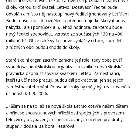
oficiální seznam všech škol. Zároveň se požádá i o zápis nové
školy, kterou zřídí svazek LetMo. Dosavadní ředitel bude
odvolán a místo něj nastoupí nový ředitel jmenovaný LetMem.
Bude muset dojít k rozdělení a předání majetku školy (budov,
nábytku, ale i pomůcek aj.), jehož hodnota, za kterou bude
nový ředitel zodpovídat, vzroste ze současných 130 na 400
milionů Kč. Obce také vydají nové vyhlášky o tom, kam děti
z různých obcí budou chodit do školy.
Staré školní organizaci tím zanikne její role, tedy obec zruší
svou dosavadní školskou organizaci a vznikne nová školská
právnická osoba zřizovaná svazkem LetMo. Zaměstnanci,
kteří tu učí nebo pracují, budou dál pokračovat, jen se jejich
zaměstnavatel změní. Popsané kroky by měly být realizované s
účinností k 1. 9. 2026.
„Těším se na to, až se nová škola LetMo otevře našim dětem
a přinese spoustu nových příležitostí spojených s provozem
tělocvičny a vybavených specializovaných učeben pro druhý
stupeň,“ dodala Barbora Tesařová.