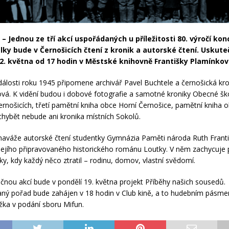
– Jednou ze tří akcí uspořádaných u příležitosti 80. výročí ko
lky bude v Černošicích čtení z kronik a autorské čtení. Uskute
12. května od 17 hodin v Městské knihovně Františky Plamínkov
álosti roku 1945 připomene archivář Pavel Buchtele a černošická kr
vá. K vidění budou i dobové fotografie a samotné kroniky Obecné šk
ernošicích, třetí pamětní kniha obce Horní Černošice, pamětní kniha 
hybět nebude ani kronika místních Sokolů.
naváže autorské čtení studentky Gymnázia Paměti národa Ruth Frant
jejího připravovaného historického románu Loutky. V něm zachycuje 
lky, kdy každý něco ztratil – rodinu, domov, vlastní svědomí.
ečnou akcí bude v pondělí 19. května projekt Příběhy našich sousedů.
ý pořad bude zahájen v 18 hodin v Club kině, a to hudebním pásme
ežka v podání sboru Mifun.