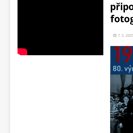
přip
foto
7. 5. 202