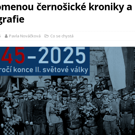
omenou černošické kroniky a
grafie
5
Pavla Nováčková
Co se chystá