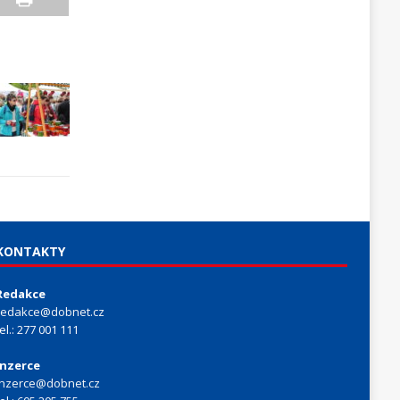
KONTAKTY
Redakce
redakce@dobnet.cz
tel.: 277 001 111
Inzerce
inzerce@dobnet.cz