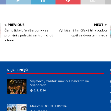
PREVIOUS
NEXT
Černošický břeh Berounky se
Vyhlášené hrnčířské trhy budou
promění v pulsující centrum chutí
opět ve dvou termínech
a tónů
NEJČTENĚJŠÍ
Výjimečný zážitek: mexické belcanto ve
Všenorech
5. 8. 2026
Měsíčník DOBNET 8/2026