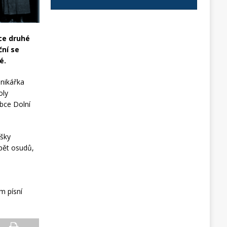
nce druhé
ční se
é.
onikářka
oly
obce Dolní
išky
pět osudů,
m písní