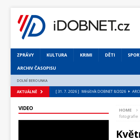
ZPRÁVY
KULTURA
KRIMI
DĚTI
SPOR
ARCHIV ČASOPISU
DOLNÍ BEROUNKA
[ 31. 7. 2026 ]
Měsíčník DOBNET 8/2026
ARCH
AKTUÁLNĚ
[ 31. 7. 2026 ]
Skrze květ objevuji vše podstatn
VIDEO
HOME
[ 31. 7. 2026 ]
Jednou Slavoj, vždycky Slavoj!
fotografie
[ 31. 7. 2026 ]
Zámek Liteň rozezní hvězdně o
Květ
[ 5. 8. 2026 ]
Výjimečný zážitek: mexické belca