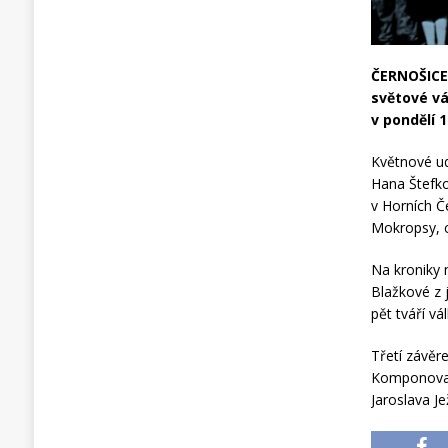
ČERNOŠICE 
světové vá
v pondělí 
Květnové ud
Hana Štefko
v Horních Č
Mokropsy, c
Na kroniky 
Blažkové z 
pět tváří vá
Třetí závěr
Komponovan
Jaroslava J