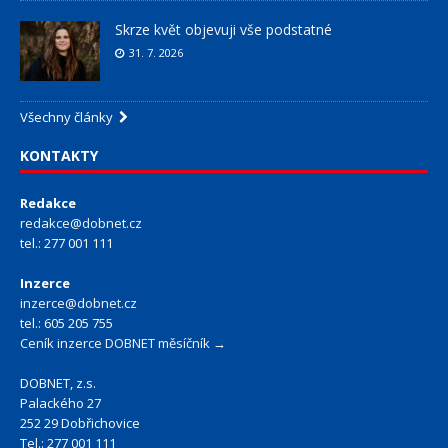
Skrze květ objevuji vše podstatné
31. 7. 2026
Všechny články
KONTAKTY
Redakce
redakce@dobnet.cz
tel.: 277 001 111
Inzerce
inzerce@dobnet.cz
tel.: 605 205 755
Ceník inzerce DOBNET měsíčník →
DOBNET, z.s.
Palackého 27
252 29 Dobřichovice
Tel.: 277 001 111