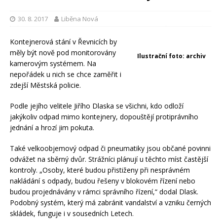
30. 8. 2017
Liběna Nová
Kontejnerová stání v Řevnicích by
měly být nově pod monitorovány
Ilustrační foto: archiv
kamerovým systémem. Na
nepořádek u nich se chce zaměřit i
zdejší Městská policie.
Podle jejího velitele Jiřího Dlaska se všichni, kdo odloží
jakýkoliv odpad mimo kontejnery, dopouštějí protiprávního
jednání a hrozí jim pokuta.
Také velkoobjemový odpad či pneumatiky jsou občané povinni
odvážet na sběrný dvůr. Strážníci plánují u těchto míst častější
kontroly. „Osoby, které budou přistiženy při nesprávném
nakládání s odpady, budou řešeny v blokovém řízení nebo
budou projednávány v rámci správního řízení,“ dodal Dlask.
Podobný systém, který má zabránit vandalství a vzniku černých
skládek, funguje i v sousedních Letech.