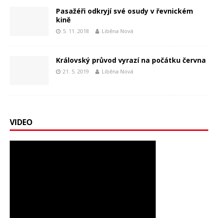
Pasažéři odkryjí své osudy v řevnickém
kině
5. 11. 2018
Liběna Nová
Královský průvod vyrazí na počátku června
21. 5. 2019
Liběna Nová
VIDEO