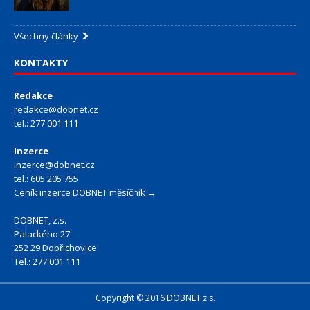
Všechny články
KONTAKTY
Redakce
redakce@dobnet.cz
tel.: 277 001 111
Inzerce
inzerce@dobnet.cz
tel.: 605 205 755
Ceník inzerce DOBNET měsíčník →
DOBNET, z.s.
Palackého 27
252 29 Dobřichovice
Tel.: 277 001 111
Copyright © 2016 DOBNET z.s.