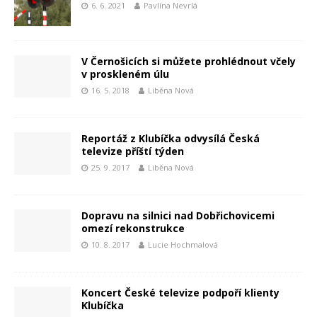
6. 6. 2021
Pavlína Nevrlá
V Černošicích si můžete prohlédnout včely
v proskleném úlu
16. 5. 2018
Liběna Nová
Reportáž z Klubíčka odvysílá Česká
televize příští týden
25. 9. 2017
Liběna Nová
Dopravu na silnici nad Dobřichovicemi
omezí rekonstrukce
10. 8. 2017
Lucie Hochmalová
Koncert České televize podpoří klienty
Klubíčka