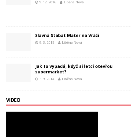
9. 12. 2016
Liběna Nová
Slavná Stabat Mater na Vráži
9. 3. 2015
Liběna Nová
Jak to vypadá, když si letci otevřou
supermarket?
5. 9. 2014
Liběna Nová
VIDEO