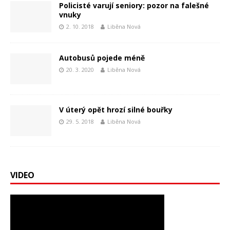
Policisté varují seniory: pozor na falešné
vnuky
2. 10. 2018
Liběna Nová
Autobusů pojede méně
20. 3. 2020
Liběna Nová
V úterý opět hrozí silné bouřky
29. 5. 2018
Liběna Nová
VIDEO