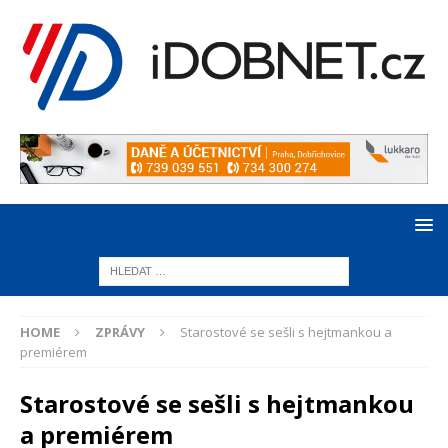
HOME
ZPRÁVY
Starostové se sešli s hejtmankou a
premiérem
Starostové se sešli s hejtmankou
a premiérem