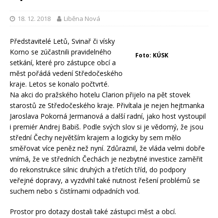
18. 12. 2018
Liběna Nová
Představitelé Letů, Svinař či vísky
Korno se zúčastnili pravidelného
Foto: KÚSK
setkání, které pro zástupce obcí a
měst pořádá vedení Středočeského
kraje. Letos se konalo počtvrté.
Na akci do pražského hotelu Clarion přijelo na pět stovek
starostů ze Středočeského kraje. Přivítala je nejen hejtmanka
Jaroslava Pokorná Jermanová a další radní, jako host vystoupil
i premiér Andrej Babiš. Podle svých slov si je vědomý, že jsou
střední Čechy největším krajem a logicky by sem mělo
směřovat více peněz než nyní. Zdůraznil, že vláda velmi dobře
vnímá, že ve středních Čechách je nezbytné investice zaměřit
do rekonstrukce silnic druhých a třetích tříd, do podpory
veřejné dopravy, a vyzdvihl také nutnost řešení problémů se
suchem nebo s čistírnami odpadních vod.
Prostor pro dotazy dostali také zástupci měst a obcí.