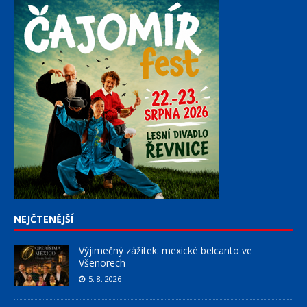
NEJČTENĚJŠÍ
Výjimečný zážitek: mexické belcanto ve
Všenorech
5. 8. 2026