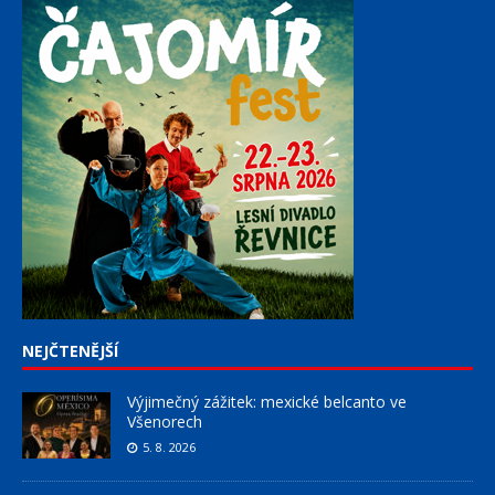
NEJČTENĚJŠÍ
Výjimečný zážitek: mexické belcanto ve
Všenorech
5. 8. 2026