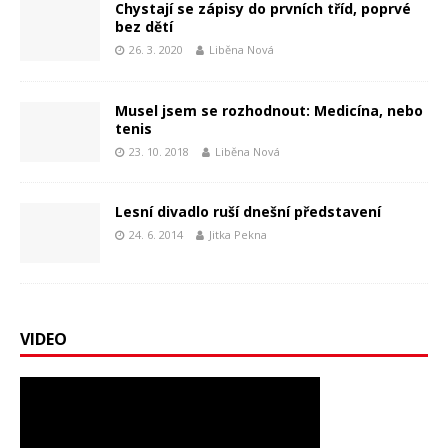
Chystají se zápisy do prvních tříd, poprvé
bez dětí
26. 3. 2020
Liběna Nová
Musel jsem se rozhodnout: Medicína, nebo
tenis
23. 10. 2018
Liběna Nová
Lesní divadlo ruší dnešní představení
24. 6. 2014
Jitka Pekna
VIDEO