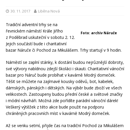
30. 11. 2017
Liběna Nová
Tradiční adventní trhy se na
řevnickém náměstí Krále Jiřího
Foto: archiv Náruče
z Poděbrad uskuteční v sobotu 2. 12.
Jejich součástí bude i charitativní
bazar Náruče či Pochod za Mikulášem. Trhy startují v 9 hodin.
Náměstí se zaplní stánky, k dostání budou nejrůznější dobroty,
své výtvory nabídnou zdejší školáci i skauti. Charitativní vánoční
bazar pro Náruč bude probíhat v kavárně Modrý domeček.
Těšit se můžete na zajímavé kousky oděvů, bot, kabelek,
dámských, pánských i dětských. Na výběr bude zboží ve všech
velikostech. Zastoupeny budou přední české a světové značky
i módní návrháři. Možná zde pořídíte parádní vánoční dárek!
Veškerý výtěžek z této akce bude použit na podporu
chráněných pracovních míst v kavárně Modrý domeček.
Až se venku setmí, přijde čas na tradiční Pochod za Mikulášem