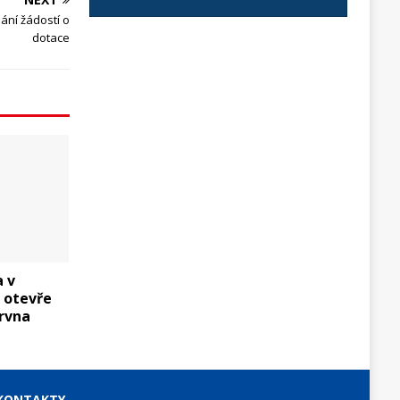
ání žádostí o
dotace
a v
e otevře
rvna
KONTAKTY