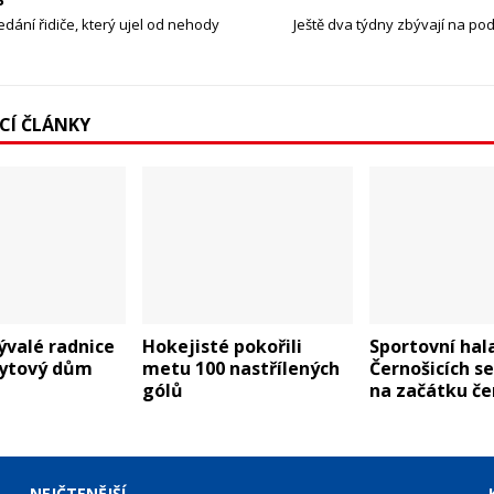
edání řidiče, který ujel od nehody
Ještě dva týdny zbývají na pod
ÍCÍ ČLÁNKY
ývalé radnice
Hokejisté pokořili
Sportovní hal
bytový dům
metu 100 nastřílených
Černošicích s
gólů
na začátku če
NEJČTENĚJŠÍ