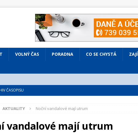
T
VOLNÝ ČAS
PORADNA
CO SE CHYSTÁ
ZAJ
IV ČASOPISU
é
ZAJÍMAVÍ LIDÉ
AKTUALITY
Noční vandalové mají utrum
VOLNÝ ČAS
bsazená Prodaná nevěsta
KULTURA
í vandalové mají utrum
nto ve Všenorech
KULTURA