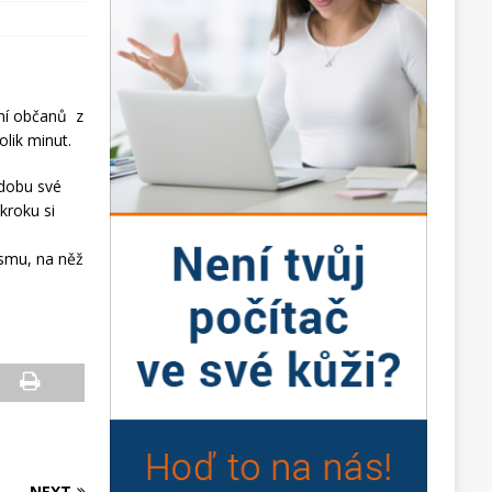
ení občanů z
lik minut.
 dobu své
kroku si
ismu, na něž
NEXT