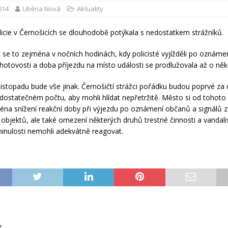
2014
Liběna Nová
Aktuality
icie v Černošicích se dlouhodobě potýkala s nedostatkem strážníků.
 se to zejména v nočních hodinách, kdy policisté vyjížděli po oznám
hotovosti a doba příjezdu na místo události se prodlužovala až o něko
listopadu bude vše jinak. Černošičtí strážci pořádku budou poprvé za
 dostatečném počtu, aby mohli hlídat nepřetržitě. Město si od tohoto 
ména snížení reakční doby při výjezdu po oznámení občanů a signálů z
objektů, ale také omezení některých druhů trestné činnosti a vandal
 minulosti nemohli adekvátně reagovat.
S