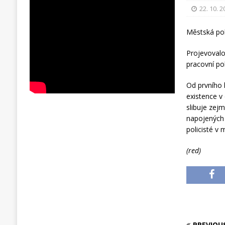
22. 10. 
Městská pol
Projevovalo
pracovní po
Od prvního 
existence v
slibuje zej
napojených 
policisté v
(red)
PREVIOU