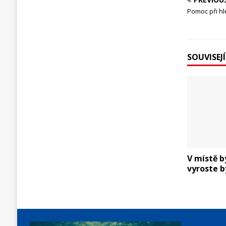
Pomoc při hl
SOUVISEJ
V místě b
vyroste 