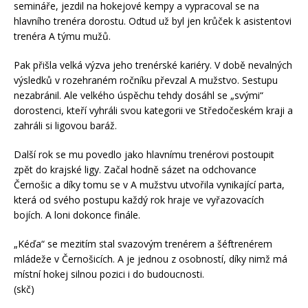
semináře, jezdil na hokejové kempy a vypracoval se na
hlavního trenéra dorostu. Odtud už byl jen krůček k asistentovi
trenéra A týmu mužů.
Pak přišla velká výzva jeho trenérské kariéry. V době nevalných
výsledků v rozehraném ročníku převzal A mužstvo. Sestupu
nezabránil. Ale velkého úspěchu tehdy dosáhl se „svými“
dorostenci, kteří vyhráli svou kategorii ve Středočeském kraji a
zahráli si ligovou baráž.
Další rok se mu povedlo jako hlavnímu trenérovi postoupit
zpět do krajské ligy. Začal hodně sázet na odchovance
Černošic a díky tomu se v A mužstvu utvořila vynikající parta,
která od svého postupu každý rok hraje ve vyřazovacích
bojích. A loni dokonce finále.
„Kéďa“ se mezitím stal svazovým trenérem a šéftrenérem
mládeže v Černošicích. A je jednou z osobností, díky nimž má
místní hokej silnou pozici i do budoucnosti.
(skč)