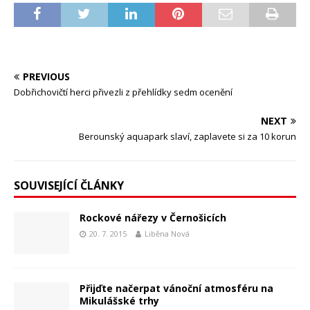
PREVIOUS
Dobřichovičtí herci přivezli z přehlídky sedm ocenění
NEXT
Berounský aquapark slaví, zaplavete si za 10 korun
SOUVISEJÍCÍ ČLÁNKY
Rockové nářezy v Černošicích
20. 7. 2015
Liběna Nová
Přijďte načerpat vánoční atmosféru na
Mikulášské trhy