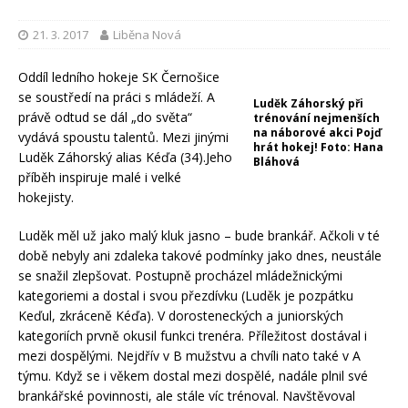
21. 3. 2017
Liběna Nová
Oddíl ledního hokeje SK Černošice
se soustředí na práci s mládeží. A
Luděk Záhorský při
právě odtud se dál „do světa“
trénování nejmenších
na náborové akci Pojď
vydává spoustu talentů. Mezi jinými
hrát hokej! Foto: Hana
Luděk Záhorský alias Kéďa (34).
Jeho
Bláhová
příběh inspiruje malé i velké
hokejisty.
Luděk měl už jako malý kluk jasno – bude brankář. Ačkoli v té
době nebyly ani zdaleka takové podmínky jako dnes, neustále
se snažil zlepšovat. Postupně procházel mládežnickými
kategoriemi a dostal i svou přezdívku (Luděk je pozpátku
Keďul, zkráceně Kéďa). V dorosteneckých a juniorských
kategoriích prvně okusil funkci trenéra. Příležitost dostával i
mezi dospělými. Nejdřív v B mužstvu a chvíli nato také v A
týmu. Když se i věkem dostal mezi dospělé, nadále plnil své
brankářské povinnosti, ale stále víc trénoval. Navštěvoval