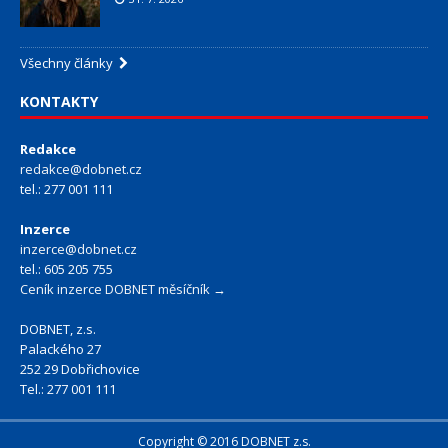
Všechny články
KONTAKTY
Redakce
redakce@dobnet.cz
tel.: 277 001 111
Inzerce
inzerce@dobnet.cz
tel.: 605 205 755
Ceník inzerce DOBNET měsíčník →
DOBNET, z.s.
Palackého 27
252 29 Dobřichovice
Tel.: 277 001 111
Copyright © 2016 DOBNET z.s.