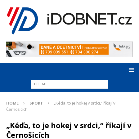
HOME
SPORT
„Kéďa, to je hokej v srdci,“ říkají v
Černošicích
„Kéďa, to je hokej v srdci,“ říkají v
Černošicích