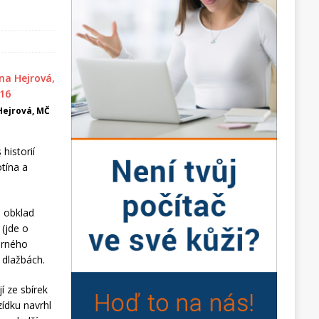
Hejrová, MČ
historií
tína a
o obklad
(jde o
erného
 dlažbách.
í ze sbírek
ídku navrhl