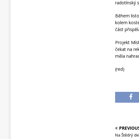
radotínský s
Během listo
kolem kostel
část přispěl
Projekt Mís
čekat na re
měla nahrad
(red)
PREVIOU
Na Štědrý de