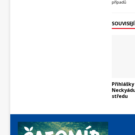
případů
SOUVISEJ
Přihlášk
Neckyádu 
středu