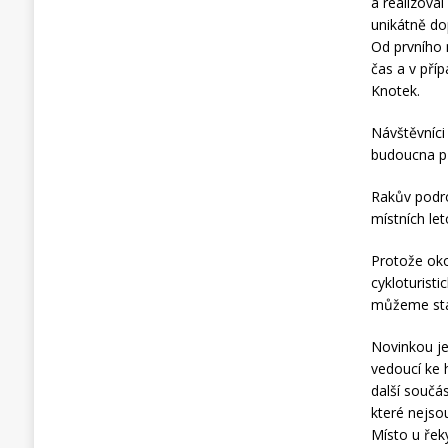
a realizova
unikátně dop
Od prvního 
čas a v příp
Knotek.
Návštěvníci
budoucna př
Rakův podro
místních le
Protože oko
cykloturist
můžeme stá
Novinkou je
vedoucí ke 
další součá
které nejso
Místo u řeky