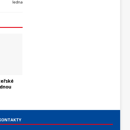
ledna
teřské
édnou
KONTAKTY