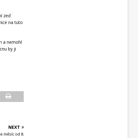
ní zeď
nice na tuto
im a nemohl
cnu by ji
NEXT
ce měsíc od 8.