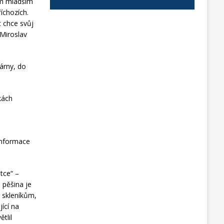
kem mladším
říchozích.
c chce svůj
 Miroslav
árny, do
kách
 informace
tce“ –
 pěšina je
e skleníkům,
ící na
tlil