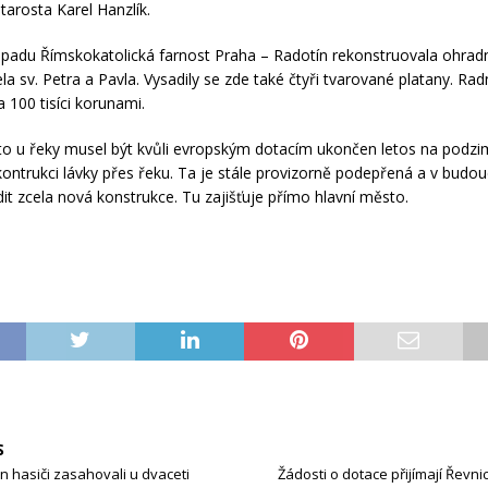
tarosta Karel Hanzlík.
padu Římskokatolická farnost Praha – Radotín rekonstruovala ohrad
a sv. Petra a Pavla. Vysadily se zde také čtyři tvarované platany. Rad
a 100 tisíci korunami.
to u řeky musel být kvůli evropským dotacím ukončen letos na podz
kontrukci lávky přes řeku. Ta je stále provizorně podepřená a v budou
it zcela nová konstrukce. Tu zajišťuje přímo hlavní město.
S
n hasiči zasahovali u dvaceti
Žádosti o dotace přijímají Řevni