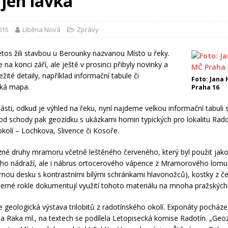
 jen lávka
2015
Liběna Nová
Zprávy
letos žili stavbou u Berounky nazvanou Místo u řeky.
e na konci září, ale ještě v prosinci přibyly novinky a
ležité detaily, například informační tabule či
Foto: Jana 
ická mapa.
Praha 16
části, odkud je výhled na řeku, nyní najdeme velkou informační tabuli s 
od schody pak geozídku s ukázkami hornin typických pro lokalitu Rado
okolí – Lochkova, Slivence či Kosoře.
zné druhy mramoru včetně leštěného červeného, který byl použit jak
o nádraží, ale i nábrus ortocerového vápence z Mramorového lomu 
rnou desku s kontrastními bílými schránkami hlavonožců), kostky z č
erné rokle dokumentují využití tohoto materiálu na mnoha pražských
e geologická výstava trilobitů z radotínského okolí. Exponáty pocházej
a Raka ml., na textech se podílela Letopisecká komise Radotín. „Geoz