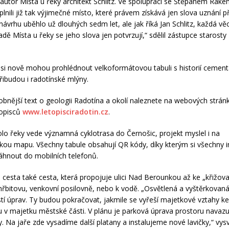
l autor Místa u řeky architekt Schlitz. Ve spolupráci se Štěpánem Ra
lnili již tak výjimečné místo, které právem získává jen slova uznání p
návrhu uběhlo už dlouhých sedm let, ale jak říká Jan Schlitz, každá vě
adě Místa u řeky se jeho slova jen potvrzují,“ sdělil zástupce starosty
 si nově mohou prohlédnout velkoformátovou tabuli s historií cement
ibudou i radotínské mlýny.
bnější text o geologii Radotína a okolí naleznete na webových strán
topisců
www.letopisciradotin.cz
.
lo řeky vede významná cyklotrasa do Černošic, projekt myslel i na
ickou mapu. Všechny tabule obsahují QR kódy, díky kterým si všechny
hnout do mobilních telefonů.
 cesta také cesta, která propojuje ulici Nad Berounkou až ke „křižova
hřbitovu, venkovní posilovně, nebo k vodě. „Osvětlená a vyštěrkovaná
stí úprav. Ty budou pokračovat, jakmile se vyřeší majetkové vztahy k
u v majetku městské části. V plánu je parková úprava prostoru navazuj
. Na jaře zde vysadíme další platany a instalujeme nové lavičky,“ vysvě