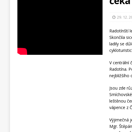
čeká
29. 12. 
Radotínští 
Skončila sic
ladily se dů
cykloturist
V centrální 
Radotína. P
nejbližšího 
Jsou zde rů
Smíchovskéh
leštěnou če
vápence z Č
Výjimečná j
Mgr. Štěpán