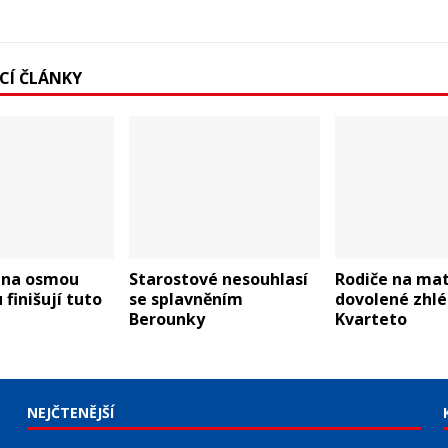
ÍCÍ ČLÁNKY
y na osmou
Starostové nesouhlasí
Rodiče na ma
finišují tuto
se splavněním
dovolené zhl
Berounky
Kvarteto
NEJČTENĚJŠÍ