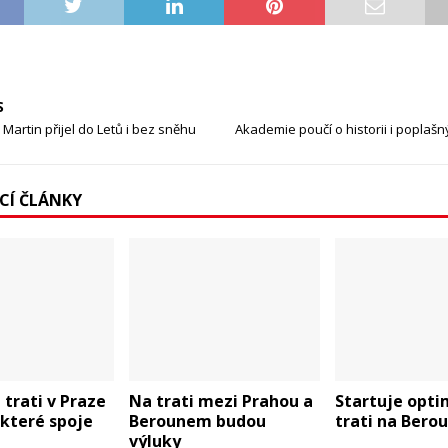
S
 Martin přijel do Letů i bez sněhu
Akademie poučí o historii i poplaš
ÍCÍ ČLÁNKY
 trati v Praze
Na trati mezi Prahou a
Startuje opti
ěkteré spoje
Berounem budou
trati na Bero
výluky