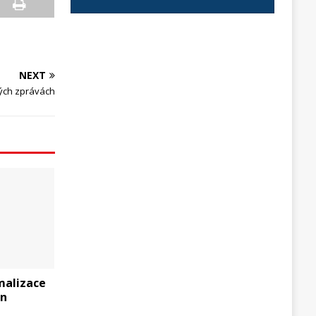
NEXT
ných zprávách
malizace
un