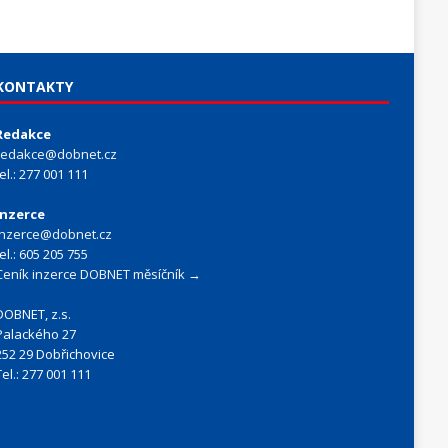
KONTAKTY
Redakce
redakce@dobnet.cz
tel.: 277 001 111
Inzerce
inzerce@dobnet.cz
tel.: 605 205 755
Ceník inzerce DOBNET měsíčník →
DOBNET, z.s.
Palackého 27
252 29 Dobřichovice
Tel.: 277 001 111