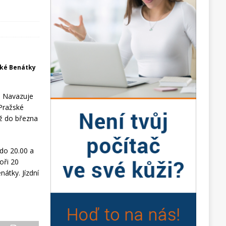
ské Benátky
. Navazuje
 Pražské
až do března
 do 20.00 a
oři 20
nátky. Jízdní