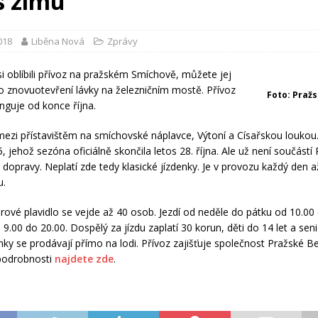
es zimu
2018
Liběna Nová
Zprávy
si oblíbili přívoz na pražském Smíchově, můžete jej
po znovuotevření lávky na železničním mostě. Přívoz
Foto: Praž
nguje od konce října.
ezi přístavištěm na smíchovské náplavce, Výtoní a Císařskou loukou
, jehož sezóna oficiálně skončila letos 28. října. Ale už není součástí
 dopravy. Neplatí zde tedy klasické jízdenky. Je v provozu každý den 
u.
rové plavidlo se vejde až 40 osob. Jezdí od neděle do pátku od 10.00
9.00 do 20.00. Dospělý za jízdu zaplatí 30 korun, děti do 14 let a seni
nky se prodávají přímo na lodi. Přívoz zajišťuje společnost Pražské Be
 podrobnosti
najdete zde
.