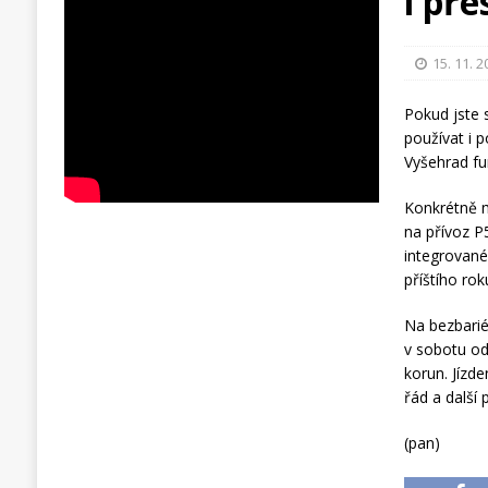
i př
15. 11. 
Pokud jste 
používat i 
Vyšehrad fu
Konkrétně m
na přívoz P5
integrované
příštího rok
Na bezbarié
v sobotu od 
korun. Jízde
řád a další
(pan)