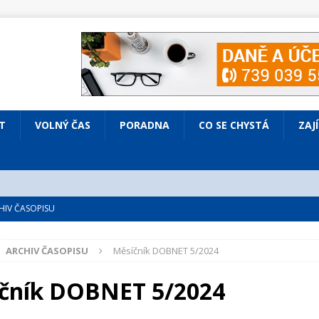
T
VOLNÝ ČAS
PORADNA
CO SE CHYSTÁ
ZAJ
IV ČASOPISU
é
ZAJÍMAVÍ LIDÉ
ARCHIV ČASOPISU
Měsíčník DOBNET 5/2024
VOLNÝ ČAS
bsazená Prodaná nevěsta
KULTURA
čník DOBNET 5/2024
nto ve Všenorech
KULTURA