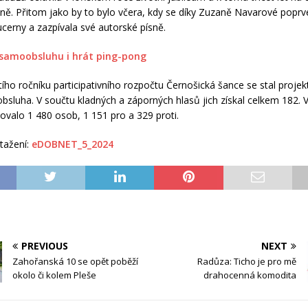
ně. Přitom jako by to bylo včera, kdy se díky Zuzaně Navarové poprvé
cerny a zazpívala své autorské písně.
í samoobsluhu i hrát ping-pong
tího ročníku participativního rozpočtu Černošická šance se stal proje
bsluha. V součtu kladných a záporných hlasů jich získal celkem 182. 
sovalo 1 480 osob, 1 151 pro a 329 proti.
tažení:
eDOBNET_5_2024
PREVIOUS
NEXT
Zahořanská 10 se opět poběží
Radůza: Ticho je pro mě
okolo či kolem Pleše
drahocenná komodita