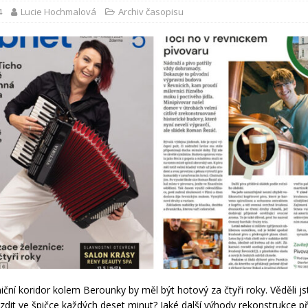
4
Lucie Hochmalová
Archiv časopisu
iční koridor kolem Berounky by měl být hotový za čtyři roky. Věděli js
ezdit ve špičce každých deset minut? Jaké další výhody rekonstrukce p