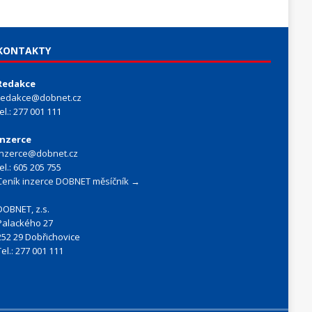
KONTAKTY
Redakce
redakce@dobnet.cz
tel.: 277 001 111
Inzerce
inzerce@dobnet.cz
tel.: 605 205 755
Ceník inzerce DOBNET měsíčník →
DOBNET, z.s.
Palackého 27
252 29 Dobřichovice
Tel.: 277 001 111