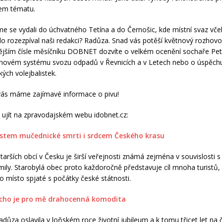
šem tématu.
sme se vydali do úchvatného Tetína a do Černošic, kde místní svaz včel
kdo rozezpíval naši redakci? Radůza. Snad vás potěší květnový rozhov
ějším čísle měsíčníku DOBNET dozvíte o velkém ocenění sochaře Pet
o novém systému svozu odpadů v Řevnicích a v Letech nebo o úspěch
ých volejbalistek.
vás máme zajímavé informace o pivu!
 ujít na zpravodajském webu idobnet.cz:
ístem mučednické smrti i srdcem Českého krasu
starších obcí v Česku je širší veřejnosti známá zejména v souvislosti 
ily. Starobylá obec proto každoročně představuje cíl mnoha turistů, k
to místo spjaté s počátky české státnosti.
icho je pro mě drahocenná komodita
důza oslavila v loňském roce životní jubileum a k tomu třicet let na 