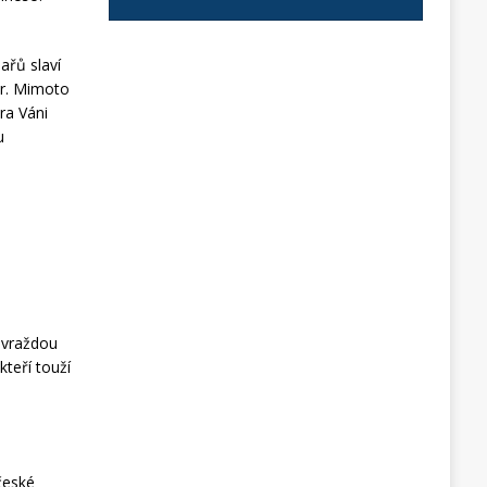
ařů slaví
or. Mimoto
ra Váni
u
s vraždou
teří touží
české