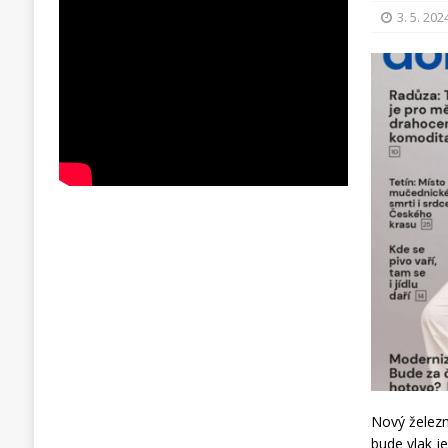
3. 5. 202
Nový železn
bude vlak j