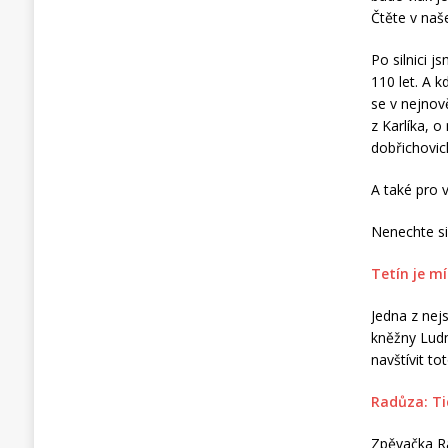
Čtěte v na
Po silnici j
110 let. A 
se v nejnov
z Karlíka, 
dobřichovick
A také pro 
Nenechte si
Tetín je m
Jedna z nej
kněžny Ludm
navštívit to
Radůza: T
Zpěvačka Ra