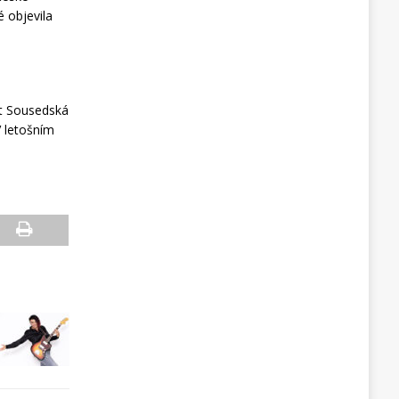
 objevila
kt Sousedská
V letošním