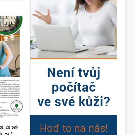
te, že pak
řinese?