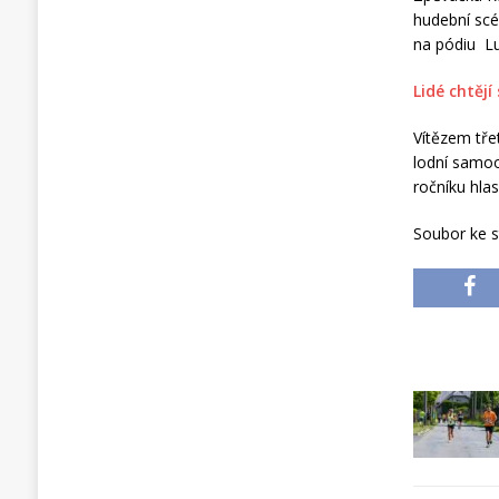
hudební scé
na pódiu Lu
Lidé chtěj
Vítězem tře
lodní samoo
ročníku hla
Soubor ke s