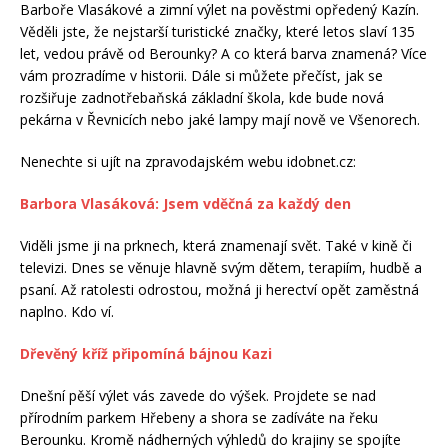
Barboře Vlasákové a zimní výlet na pověstmi opředený Kazín.
Věděli jste, že nejstarší turistické značky, které letos slaví 135
let, vedou právě od Berounky? A co která barva znamená? Více
vám prozradíme v historii. Dále si můžete přečíst, jak se
rozšiřuje zadnotřebaňská základní škola, kde bude nová
pekárna v Řevnicích nebo jaké lampy mají nově ve Všenorech.
Nenechte si ujít na zpravodajském webu idobnet.cz:
Barbora Vlasáková: Jsem vděčná za každý den
Viděli jsme ji na prknech, která znamenají svět. Také v kině či
televizi. Dnes se věnuje hlavně svým dětem, terapiím, hudbě a
psaní. Až ratolesti odrostou, možná ji herectví opět zaměstná
naplno. Kdo ví.
Dřevěný kříž připomíná bájnou Kazi
Dnešní pěší výlet vás zavede do výšek. Projdete se nad
přírodním parkem Hřebeny a shora se zadíváte na řeku
Berounku. Kromě nádherných výhledů do krajiny se spojíte