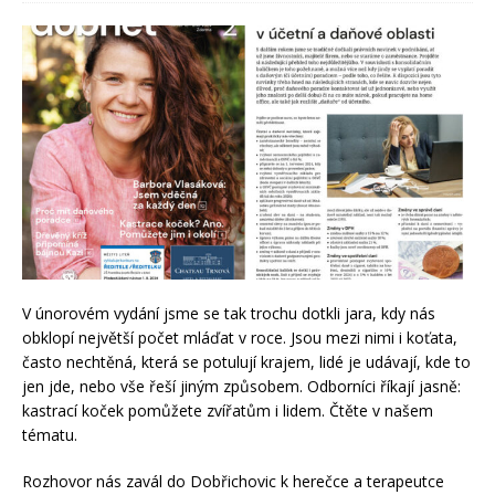
V únorovém vydání jsme se tak trochu dotkli jara, kdy nás
obklopí největší počet mláďat v roce. Jsou mezi nimi i koťata,
často nechtěná, která se potulují krajem, lidé je udávají, kde to
jen jde, nebo vše řeší jiným způsobem. Odborníci říkají jasně:
kastrací koček pomůžete zvířatům i lidem. Čtěte v našem
tématu.
Rozhovor nás zavál do Dobřichovic k herečce a terapeutce