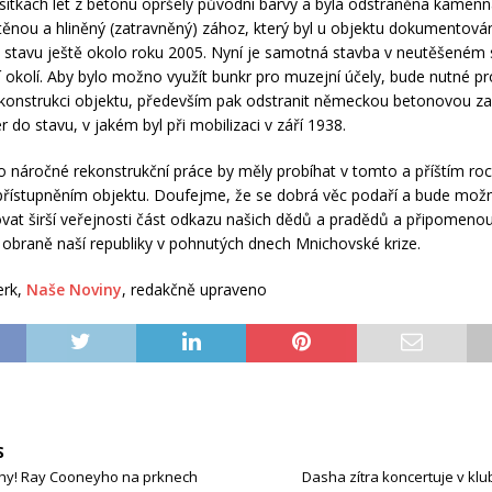
esítkách let z betonu opršely původní barvy a byla odstraněna kamen
stěnou a hliněný (zatravněný) zához, který byl u objektu dokumentová
stavu ještě okolo roku 2005. Nyní je samotná stavba v neutěšeném 
uší okolí. Aby bylo možno využít bunkr pro muzejní účely, bude nutné p
konstrukci objektu, především pak odstranit německou betonovou za
ér do stavu, v jakém byl při mobilizaci v září 1938.
o náročné rekonstrukční práce by měly probíhat v tomto a příštím ro
zpřístupněním objektu. Doufejme, že se dobrá věc podaří a bude mož
vat širší veřejnosti část odkazu našich dědů a pradědů a připomenout
 obraně naší republiky v pohnutých dnech Mnichovské krize.
erk,
Naše Noviny
, redakčně upraveno
S
chy! Ray Cooneyho na prknech
Dasha zítra koncertuje v kl