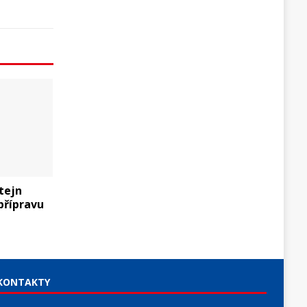
tejn
přípravu
KONTAKTY