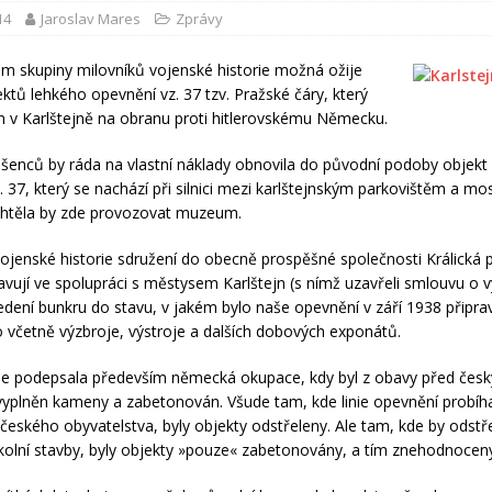
14
Jaroslav Mares
Zprávy
tám skupiny milovníků vojenské historie možná ožije
ektů lehkého opevnění vz. 37 tzv. Pražské čáry, který
n v Karlštejně na obranu proti hitlerovskému Německu.
šenců by ráda na vlastní náklady obnovila do původní podoby objekt
. 37, který se nachází při silnici mezi karlštejnským parkovištěm a mo
chtěla by zde provozovat muzeum.
 vojenské historie sdružení do obecně prospěšné společnosti Králická 
ravují ve spolupráci s městysem Karlštejn (s nímž uzavřeli smlouvu o v
edení bunkru do stavu, v jakém bylo naše opevnění v září 1938 připra
o včetně výzbroje, výstroje a dalších dobových exponátů.
se podepsala především německá okupace, kdy byl z obavy před čes
yplněn kameny a zabetonován. Všude tam, kde linie opevnění probí
českého obyvatelstva, byly objekty odstřeleny. Ale tam, kde by odstř
olní stavby, byly objekty »pouze« zabetonovány, a tím znehodnocen