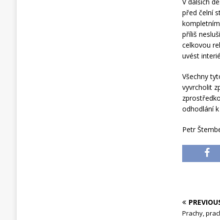
V dalších d
před čelní 
kompletním 
příliš nesl
celkovou re
uvést interi
Všechny tyt
vyvrcholit 
zprostředko
odhodlání k
Petr Štemb
PREVIOU
Prachy, pra