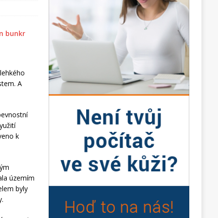
 lehkého
stem. A
pevnostní
yužití
veno k
kým
hala územím
elem byly
y.