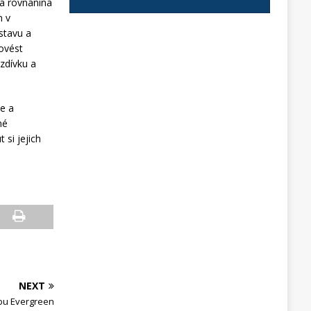
ná rovnanina
n v
stavu a
rovést
zdívku a
ce a
né
 si jejich
NEXT
ubu Evergreen