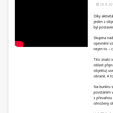
20. 8. 20
Díky aktivi
jeden z obj
byl postave
Skupina nad
opevnění vz
nejen to – 
Tito znalci
oblast přip
objektu) uv
obraně. A t
Na bunkru 
povstáním v
s převahou 
ohroženy ok