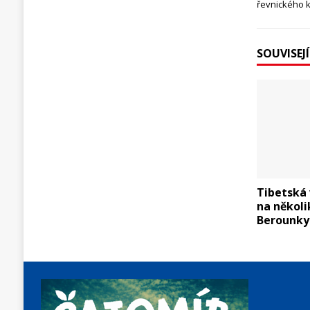
řevnického 
SOUVISEJ
Tibetská 
na několi
Berounky