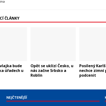
kina
ÍCÍ ČLÁNKY
vlajka bude
Opět se uklízí Česko, u
Posílený Karlš
ka úřadech u
nás začne Srbsko a
nechce zimní 
Roblín
podcenit
NEJČTENĚJŠÍ