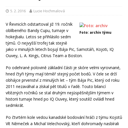
5. 2. 2016
Lucie Hochmalová
V Řevnicích odstartoval již 19. ročník
oblíbeného Bandy Cupu, turnaje v
Foto: archiv týmu
hokejbalu. Letos se přihlásilo sedm
týmů. O nejvyšší trofej tak stejně
jako v minulých letech bojují Bája Pic, Samotáři, Kojoti, IQ
Ouvey, L. A. Kings, Citrus Team a Boston.
Po odehrané polovině základní části je skóre velmi vyrovnané,
hned čtyři týmy mají téměř stejný počet bodů. V čele se drží
obhájce prvenství z minulých let – tým Bája Pic, který od roku
2011 nezaváhal a získal pět titulů v řadě. Touto bilancí
vítězných ročníků se stal druhým nejúspěšnějším týmem v
historii turnaje hned po IQ Ouvey, který soutěž ovládl hned
sedmkrát.
Po čtvrtém kole vedou kanadské bodování hráči z týmu Kojotů
Vít Němeček a Michal Velechovský, kteří dohromady nasbírali