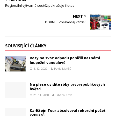
Regionální výtvarná soutěž pokračuje i letos
NEXT
DOBNET Zpravodaj 2/2016
SOUVISEJÍCÍ ČLÁNKY
Vozy na svoz odpadu poničili neznámí
loupežní vandalové
6. 12. 2022
Pavla Matějů
Na plese uvidíte róby prvorepublikových
hvězd
21. 11. 2018
Liběna Nová
Karlštejn Tour absolvoval rekordní počet
cyklistů