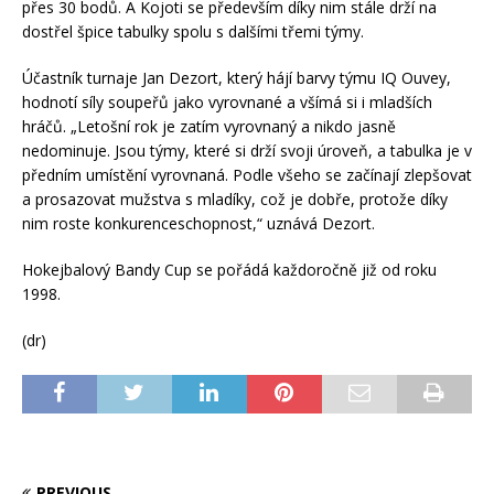
přes 30 bodů. A Kojoti se především díky nim stále drží na
dostřel špice tabulky spolu s dalšími třemi týmy.
Účastník turnaje Jan Dezort, který hájí barvy týmu IQ Ouvey,
hodnotí síly soupeřů jako vyrovnané a všímá si i mladších
hráčů. „Letošní rok je zatím vyrovnaný a nikdo jasně
nedominuje. Jsou týmy, které si drží svoji úroveň, a tabulka je v
předním umístění vyrovnaná. Podle všeho se začínají zlepšovat
a prosazovat mužstva s mladíky, což je dobře, protože díky
nim roste konkurenceschopnost,“ uznává Dezort.
Hokejbalový Bandy Cup se pořádá každoročně již od roku
1998.
(dr)
PREVIOUS