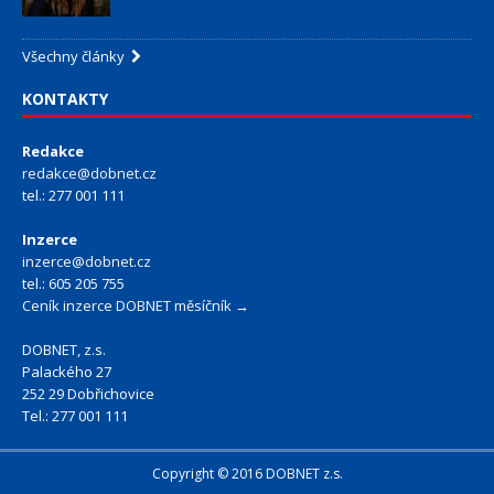
Všechny články
KONTAKTY
Redakce
redakce@dobnet.cz
tel.: 277 001 111
Inzerce
inzerce@dobnet.cz
tel.: 605 205 755
Ceník inzerce DOBNET měsíčník →
DOBNET, z.s.
Palackého 27
252 29 Dobřichovice
Tel.: 277 001 111
Copyright © 2016 DOBNET z.s.