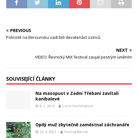
PREVIOUS
Policisté na Berounsku zadrželi devatenáct cizinců
NEXT
VIDEO: Řevnický MIX festival zaujal pestrým uměním
SOUVISEJÍCÍ ČLÁNKY
Na masopust v Zadní Třebani zavítali
kanibalové
8. 2. 2016
Lucie Hochmalová
Opilý muž zbytečně zaměstnal záchranáře
26. 6. 2021
Pavlína Nevrlá