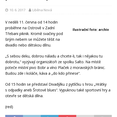
10. 6. 2017
Liběna Nová
V neděli 11. června od 14 hodin
proběhne na Ostrově v Zadní
Ilustrační foto: archiv
Třebani piknik. Kromě svačiny pod
širým nebem se můžete těšit na
divadlo nebo dětskou dílnu.
„S sebou deku, dobrou náladu a chcete-li, tak i nějakou tu
dobrotu,“ vyzývají organizátoři ze spolku Salto. Na místě
poteče místní pivo Bobr a víno Plaček z moravských bránic.
Budou zde i koláče, káva a „do kdo přinese“.
Od 15 hodin se představí Divadýlku z pytlíčku s hrou „Hrátky
s odpadky aneb Šrotové blues“. Vypuknou také sportovní hry a
otevře se dětská dílna.
(red)