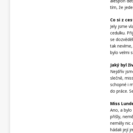
alespoň dět
tím, že jed
Co si z ce
Jely jsme v
cedulku. Př
se dozvěděl
tak nevíme,
bylo velmi s
Jaký byl ži
Nejdřív jsme
slečně, mis
schopné i ml
do práce. Se
Miss Lunde
Ano, a bylo
přišly, nem
neměly nic 
hádali její 