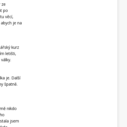
y ze
at po
tu věcí,
, abych je na
kářský kurz
 letišti,
 války.
ka je. Další
ny špatně.
í mě nikdo
eho
ůstala jsem