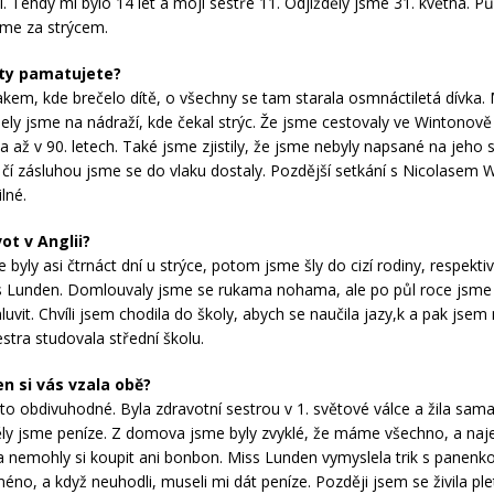
i. Tehdy mi bylo 14 let a mojí sestře 11. Odjížděly jsme 31. května. P
eme za strýcem.
sty pamatujete?
lakem, kde brečelo dítě, o všechny se tam starala osmnáctiletá dívka.
ijely jsme na nádraží, kde čekal strýc. Že jsme cestovaly ve Wintonově
a až v 90. letech. Také jsme zjistily, že jsme nebyly napsané na jeho
 čí zásluhou jsme se do vlaku dostaly. Pozdější setkání s Nicolasem
ilné.
vot v Anglii?
 byly asi čtrnáct dní u strýce, potom jsme šly do cizí rodiny, respekti
s Lunden. Domlouvaly jsme se rukama nohama, ale po půl roce jsme 
uvit. Chvíli jsem chodila do školy, abych se naučila jazy,k a pak jsem
stra studovala střední školu.
n si vás vzala obě?
 to obdivuhodné. Byla zdravotní sestrou v 1. světové válce a žila sam
ěly jsme peníze. Z domova jsme byly zvyklé, že máme všechno, a na
a nemohly si koupit ani bonbon. Miss Lunden vymyslela trik s panenko
jméno, a když neuhodli, museli mi dát peníze. Později jsem se živila pl