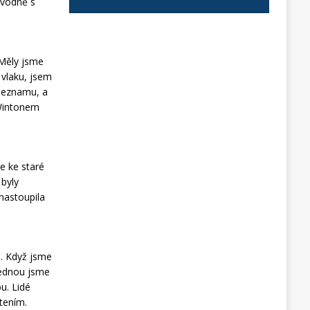
ůvodně s
 Měly jsme
 vlaku, jsem
 seznamu, a
 Wintonem
ve ke staré
byly
 nastoupila
a. Když jsme
jednou jsme
u. Lidé
etením.