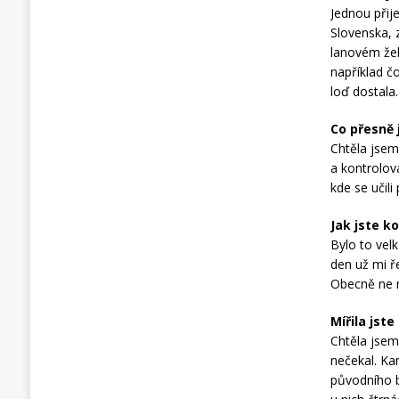
Jednou přije
Slovenska, 
lanovém žeb
například č
loď dostala.
Co přesně 
Chtěla jsem
a kontrolov
kde se učili
Jak jste k
Bylo to velk
den už mi ř
Obecně ne 
Mířila jst
Chtěla jsem
nečekal. Ka
původního b