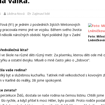
la válka.“
6
Liběna Nová
Zajímaví lidé
ířová (91) je jedním z posledních žijících Wintonových
lky pracovala mimo jiné ve vojsku. Během svého života
d několik náročných období. Nyní poklidně žije v Zadní
Foto: Milos
Lněničková
předválečná léta?
l ve škole na různé děti různý metr. Za písemku, kterou děti ode mě 
tyřku a ostatní dvojku. Mluvili o mně často jako o „židovce“.
žila vaše rodina?
elký byt a služebnou kuchařku. Tatínek měl velkoobchod s kovovým 
 v Karlíně do reálky, žili jsme spokojeně.
ke zvratu?
perzekuce Židů, dostala se naše rodina na černou listinu. Chtěli jsme 
šlo rychle, a když přišel k moci Hitler, bylo pozdě. Proto rodiče poslal