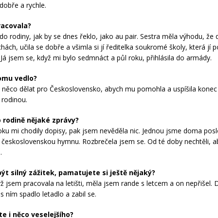
dobře a rychle.
racovala?
do rodiny, jak by se dnes řeklo, jako au pair. Sestra měla výhodu, že 
hách, učila se dobře a všimla si jí ředitelka soukromé školy, která jí p
 Já jsem se, když mi bylo sedmnáct a půl roku, přihlásila do armády.
omu vedlo?
 něco dělat pro Československo, abych mu pomohla a uspíšila konec 
 rodinou.
o rodině nějaké zprávy?
roku mi chodily dopisy, pak jsem nevěděla nic. Jednou jsme doma posl
li československou hymnu. Rozbrečela jsem se. Od té doby nechtěli, a
.
ýt silný zážitek, pamatujete si ještě nějaký?
yž jsem pracovala na letišti, měla jsem rande s letcem a on nepřišel.
s ním spadlo letadlo a zabil se.
te i něco veselejšího?