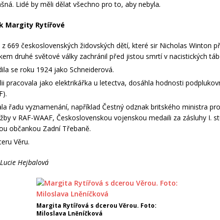
ašná. Lidé by měli dělat všechno pro to, aby nebyla
.
k Margity Rytířové
 z 669 československých židovských dětí, které sir Nicholas Winton p
kem druhé světové války zachránil před jistou smrtí v nacistických tá
ila se roku 1924 jako Schneiderová.
lii pracovala jako elektrikářka u letectva, dosáhla hodnosti podplukov
).
la řadu vyznamenání, například Čestný odznak britského ministra pr
užby v RAF-WAAF, Československou vojenskou medaili za zásluhy I. st
ou občankou Zadní Třebaně.
eru Věru.
 Lucie Hejbalová
Margita Rytířová s dcerou Věrou. Foto:
Miloslava Lněníčková