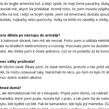
la do Anglie americká loď, a když zjistili, že mají černé pasažéry, kluk
zavolali mě, abych šla překládat. Kromě toho, že jsem musela vyšplh
říku na loď, i když se bojím výšek, jsem od Američanů dostala spous
okoládu, žvýkačky nebo punčochy. Holky na letišti mi záviděly a chtěly
jste dělala po nástupu do armády?
 k balonové obraně, tam mě ale nevzali. Proto jsem si udělala elektri
ala na letadlech elektromotory a rozvody. Pracovala jsem na zkušebním
 pilot. Ale chtěla jsem k české jednotce, což se mi podařilo až ke konci
onec války prožívala?
é! Všichni slavili. Říkala jsem, že slavit nemůžu, protože u nás ještě vál
ekli, že můžu oslavovat taky. Namíchali mi něco, po čem mi bylo tři d
moc dobře snáším alkohol.
e hned domů?
, ale demobilizovali mě až v listopadu. Přijela jsem domů, na nádraž
marádka, které jsem psala, musela být v práci, a tak jsem šla do naš
ytu, kde bydleli cizí lidé. Pak ke kamarádce, kde byla její maminka. Z