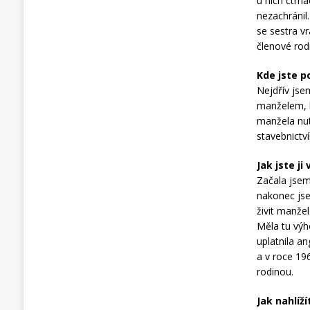
u nich čtrná
nezachránil
se sestra vr
členové rodi
Kde jste p
Nejdřív jsem
manželem, b
manžela nut
stavebnictv
Jak jste ji 
Začala jsem 
nakonec jse
živit manže
Měla tu výh
uplatnila a
a v roce 196
rodinou.
Jak nahlíž