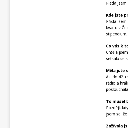
Pletla jsem 
Kde jste p
Přišla jsem 
kvartu v Čec
stipendium.
Co vás k t
Chtěla jsem
setkala se s
Měla jste 
Asi do 42. 
rádio a hrá
poslouchala
To musel b
Později, kd
jsem se, že 
Zažívala js