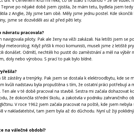
ct dní. V Červeném kříži mi řekli, co se stalo s rodinou – že se vůbec 
. Teprve po nějaké době jsem zjistila, že mám tetu, bydlela jsem tedy 
átila z Anglie, žily jsme tam obě. Měly jsme jednu postel. Kde skončili
ny, jsme se dozvěděli asi až před pěti lety.
o návratu pracovala?
 navigovala piloty. Pak ale ženy na věži zakázali. Na letišti jsem se p
yl meteorolog. Když přišli k moci komunisti, museli jsme z letiště pry
ili donášet. Odmítl, nechtěli ho pustit do zaměstnání a měl na výběr 
ím, doly nebo výrobou. S prací to pak bylo bídné.
vyřešila?
šít zástěry a trenýrky. Pak jsem se dostala k elektroodbytu, kde se mi 
m kvůli nadstavu byla propuštěna s tím, že ostatní práci potřebují 
l. Ten ale v té době pracoval na stavbě. Sestra mi začala dohazovat ko
odu, že dokončila střední školu, a zakotvila v podniku zahraničního 
ngličtinu. V roce 1962 jsem začala pracovat na poště, kde jsem nebyla
8 v nakladatelství, tam jsem byla až do důchodu. Nyní už žiji poklidný
íte na válečné období?