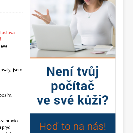
lava
opsaly, jsem
zbožím.
za hranice.
i pryč