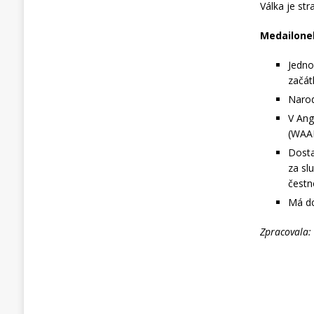
Válka je str
Medailone
Jedno
začát
Narod
V Ang
(WAAF
Dosta
za sl
čestn
Má dc
Zpracovala: