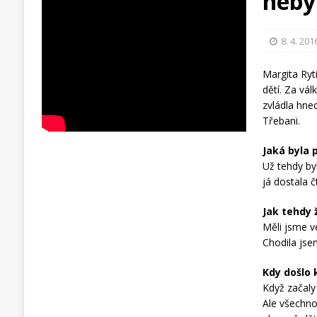
neby
8. 4. 201
Margita Ryt
dětí. Za vá
zvládla hne
Třebani.
Jaká byla 
Už tehdy by
já dostala č
Jak tehdy 
Měli jsme v
Chodila jsem
Kdy došlo 
Když začaly 
Ale všechno 