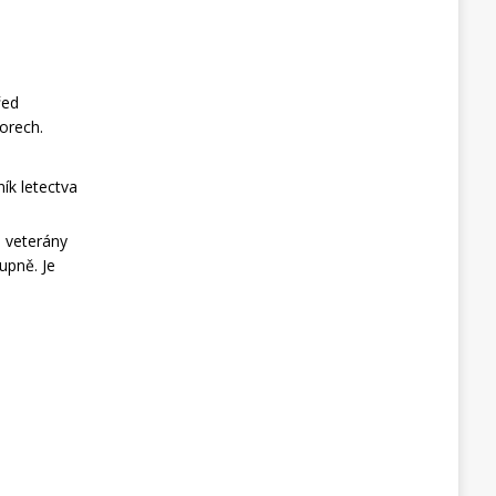
řed
borech.
ník letectva
o veterány
upně. Je