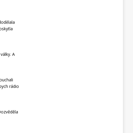
dodělala
oskytla
války. A
ouchali
bych rádio
 Dozvěděla