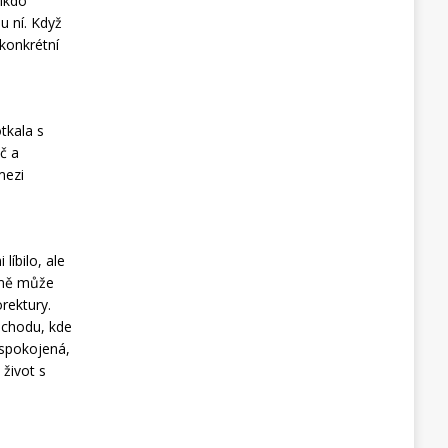
nikdo
u ní. Když
 konkrétní
otkala s
č a
mezi
líbilo, ale
a mě může
rektury.
obchodu, kde
 spokojená,
 život s