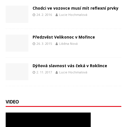
Chodci ve vozovce musí mít reflexní prvky
24. 2. 2016
Lucie Hochmalová
Předzvěst Velikonoc v Mořince
26. 3. 2015
Liběna Nová
Dýňová slavnost vás čeká v Roklince
2. 11. 2017
Lucie Hochmalová
VIDEO