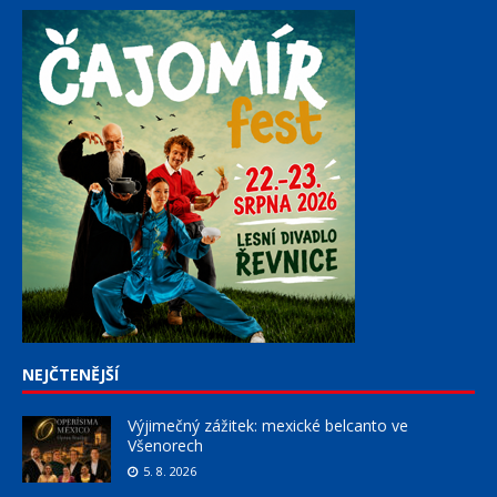
NEJČTENĚJŠÍ
Výjimečný zážitek: mexické belcanto ve
Všenorech
5. 8. 2026