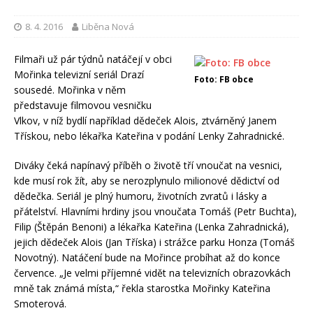
8. 4. 2016
Liběna Nová
Filmaři už pár týdnů natáčejí v obci
Mořinka televizní seriál Drazí
Foto: FB obce
sousedé. Mořinka v něm
představuje filmovou vesničku
Vlkov, v níž bydlí například dědeček Alois, ztvárněný Janem
Třískou, nebo lékařka Kateřina v podání Lenky Zahradnické.
Diváky čeká napínavý příběh o životě tří vnoučat na vesnici,
kde musí rok žít, aby se nerozplynulo milionové dědictví od
dědečka. Seriál je plný humoru, životních zvratů i lásky a
přátelství. Hlavními hrdiny jsou vnoučata Tomáš (Petr Buchta),
Filip (Štěpán Benoni) a lékařka Kateřina (Lenka Zahradnická),
jejich dědeček Alois (Jan Tříska) i strážce parku Honza (Tomáš
Novotný). Natáčení bude na Mořince probíhat až do konce
července. „Je velmi příjemné vidět na televizních obrazovkách
mně tak známá místa,“ řekla starostka Mořinky Kateřina
Smoterová.