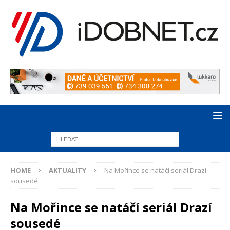
HOME
AKTUALITY
Na Mořince se natáčí seriál Drazí
sousedé
Na Mořince se natáčí seriál Drazí
sousedé