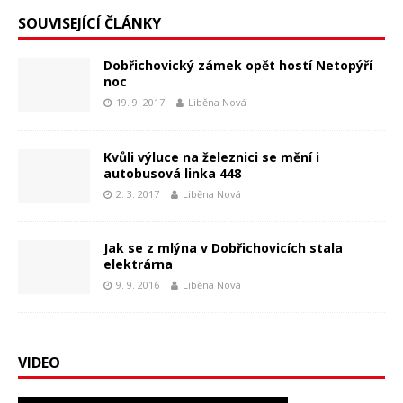
SOUVISEJÍCÍ ČLÁNKY
Dobřichovický zámek opět hostí Netopýří
noc
19. 9. 2017
Liběna Nová
Kvůli výluce na železnici se mění i
autobusová linka 448
2. 3. 2017
Liběna Nová
Jak se z mlýna v Dobřichovicích stala
elektrárna
9. 9. 2016
Liběna Nová
VIDEO