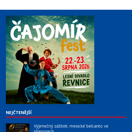
NEJČTENĚJŠÍ
Výjimečný zážitek: mexické belcanto ve
Všenorech