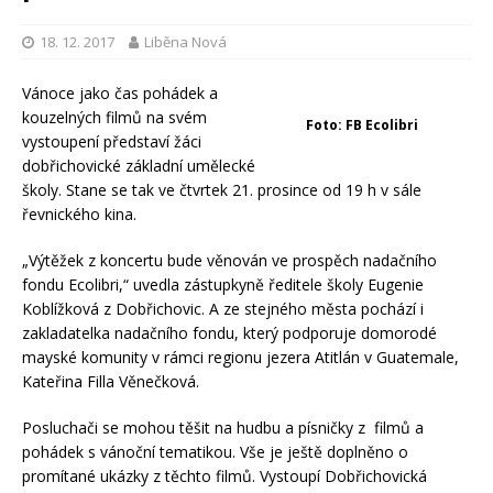
18. 12. 2017
Liběna Nová
Vánoce jako čas pohádek a
kouzelných filmů na svém
Foto: FB Ecolibri
vystoupení představí žáci
dobřichovické základní umělecké
školy. Stane se tak ve čtvrtek 21. prosince od 19 h v sále
řevnického kina.
„Výtěžek z koncertu bude věnován ve prospěch nadačního
fondu Ecolibri,“ uvedla zástupkyně ředitele školy Eugenie
Koblížková z Dobřichovic. A ze stejného města pochází i
zakladatelka nadačního fondu, který podporuje domorodé
mayské komunity v rámci regionu jezera Atitlán v Guatemale,
Kateřina Filla Věnečková.
Posluchači se mohou těšit na hudbu a písničky z filmů a
pohádek s vánoční tematikou. Vše je ještě doplněno o
promítané ukázky z těchto filmů. Vystoupí Dobřichovická