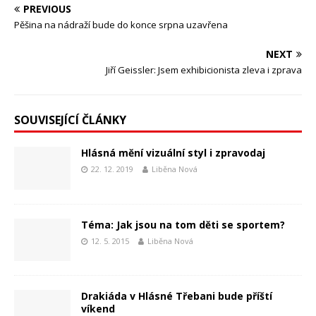
PREVIOUS
Pěšina na nádraží bude do konce srpna uzavřena
NEXT
Jiří Geissler: Jsem exhibicionista zleva i zprava
SOUVISEJÍCÍ ČLÁNKY
Hlásná mění vizuální styl i zpravodaj
22. 12. 2019
Liběna Nová
Téma: Jak jsou na tom děti se sportem?
12. 5. 2015
Liběna Nová
Drakiáda v Hlásné Třebani bude příští
víkend