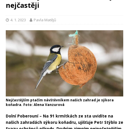
nejčastěji
4. 1. 2023
Pavla Matějů
Nejčastějším ptačím návštěvníkem našich zahrad je sýkora
koňadra. Foto: Alena Vanzurová
Dolní Poberouní – Na 91 krmítkách ze sta uvidíte na
našich zahradách sýkoru koňadru, ujišťuje Petr Stýblo ze
Svazu ochránců přírody. Druhým zimním nejpočetnějším