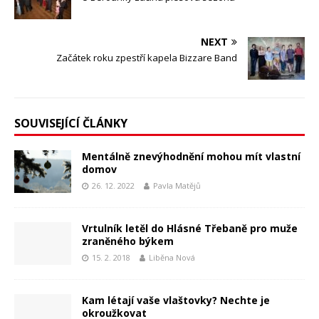
NEXT
Začátek roku zpestří kapela Bizzare Band
SOUVISEJÍCÍ ČLÁNKY
Mentálně znevýhodnění mohou mít vlastní
domov
26. 12. 2022
Pavla Matějů
Vrtulník letěl do Hlásné Třebaně pro muže
zraněného býkem
15. 2. 2018
Liběna Nová
Kam létají vaše vlaštovky? Nechte je
okroužkovat