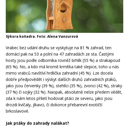
Sýkora koňadra. Foto: Alena Vanzurová
Vrabec bez udání druhu se vyskytuje na 81 % zahrad, ten
domácí pak na 53 a polní na 47 zahradách ze sta. Častými
hosty jsou podle odborníka rovněž brhlík (55 %) a strakapoud
(65 %). No, a kdo má kromě krmítka také slepice, toho u nás
mimo vrabců navštíví hrdlička zahradní (45 %). Lze docela
dobře předpovědět i výskyt dalších druhů zahradních ptáků,
jako jsou červenky (39 %), stehlíci (35 %), zvonci (42 %), straky
(37 %) či sojky (32 %). Naopak, absolutně nelze předem vědět,
zda k nám letos přiletí hodovat ptáci ze severu, jako jsou
drozdi kvíčaly, jíkavci, či dokonce přebarevní exotičtí
brkoslavové.
Jak ptáky do zahrady nalákat?