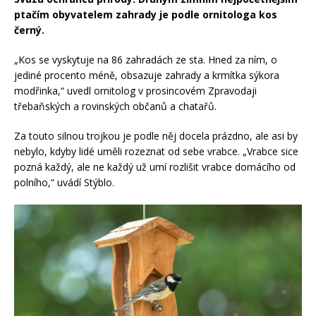
ptačím obyvatelem zahrady je podle ornitologa kos
černý.
„Kos se vyskytuje na 86 zahradách ze sta. Hned za ním, o
jediné procento méně, obsazuje zahrady a krmítka sýkora
modřinka,“ uvedl ornitolog v prosincovém Zpravodaji
třebaňských a rovinských občanů a chatařů.
Za touto silnou trojkou je podle něj docela prázdno, ale asi by
nebylo, kdyby lidé uměli rozeznat od sebe vrabce. „Vrabce sice
pozná každý, ale ne každý už umí rozlišit vrabce domácího od
polního,“ uvádí Stýblo.