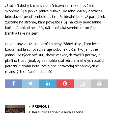
„Stačí tři druhy krmení: slunečnicová semínka, hovězí či
skopový lůj a jablka. Jablka přilákají kosáky, kvíčaly a vzácně i
brkoslava,“ uvádí ornitolog s tím, že ideální je, když pár jablek
zůstane na stromě, kam pověsíte i lůj, na který nedosáhne
kočka. A pokud nesněží, dáte i nějaká semínka kromě do
krmítka také na zem.
Pozor, aby v blízkosti krmítka nebyl žádný úkryt, kam by se
kočka mohla schovat, varuje odborník. „Krmítko je nutné
jednou za týden vyčistit, zbavit veškerých zbytků potravy a
ptačího trusu. Jinak by se mohlo stát zdrojem různých ptačích
parazitů,“ dodal Petr Stýblo pro Zpravodaj třebaňských a
rovinských občanů a chatařů.
PREVIOUS
U Berounky začíná plesová sezona