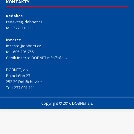
KONTAKTY
Redakce
redakce@dobnet.cz
tel.: 277 001 111
Inzerce
inzerce@dobnet.cz
tel.: 605 205 755
Ceník inzerce DOBNET měsíčník →
DOBNET, z.s.
Palackého 27
252 29 Dobřichovice
Tel.: 277 001 111
Copyright © 2016 DOBNET z.s.