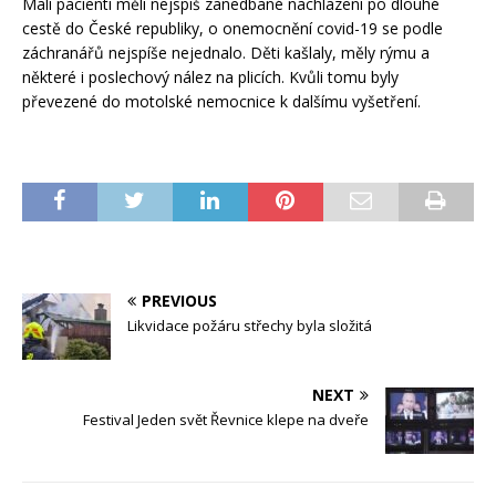
Malí pacienti měli nejspíš zanedbané nachlazení po dlouhé
cestě do České republiky, o onemocnění covid-19 se podle
záchranářů nejspíše nejednalo. Děti kašlaly, měly rýmu a
některé i poslechový nález na plicích. Kvůli tomu byly
převezené do motolské nemocnice k dalšímu vyšetření.
PREVIOUS
Likvidace požáru střechy byla složitá
NEXT
Festival Jeden svět Řevnice klepe na dveře