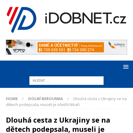
HOME
DOLNÍ BEROUNKA
Dlouhá cesta z Ukrajiny se na
dětech podepsala, museli je ošetřit lékaři
Dlouhá cesta z Ukrajiny se na
dětech podepsala, museli je