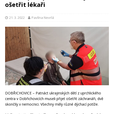
ošetřit lékaři
21. 3. 2022
Pavlína Nevrlá
DOBŘICHOVICE – Patnáct ukrajinských dětí z uprchlického
centra v Dobřichovicích museli přijet ošetřit záchranáři, dvě
skončily v nemocnici. Všechny měly různé dýchací potíže.