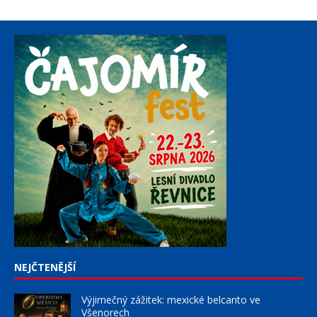
NEJČTENĚJŠÍ
Výjimečný zážitek: mexické belcanto ve
Všenorech