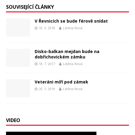
SOUVISEJÍCÍ ČLÁNKY
V Řevnicích se bude férově snídat
10. 5. 2018
Liběna Nová
Disko-balkan mejdan bude na
dobřichovickém zámku
18. 7. 2017
Liběna Nová
Veteráni míří pod zámek
20. 5. 2019
Liběna Nová
VIDEO