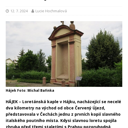
12. 7. 2024
Lucie Hochmalová
Hájek Foto: Michal Bařinka
HÁJEK – Loretánská kaple v Hájku, nacházející se necelé
dva kilometry na východ od obce Červený Újezd,
představovala v Čechách jednu z prvních kopií slavného
italského poutního místa. Kdysi slavnou loretu spojila
zhruba před třemi staletími s Prahou pozoruhodná