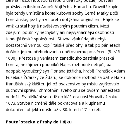
června 1623. Hotovou stavbu o dva roky později posvětil
pražský arcibiskup Arnošt Vojtěch z Harrachu. Dovnitř kaple
byla tehdy umístěna kopie kultovní sochy Černé Matky Boží
Loretánské, jež byla v Loretu dotýkána originálem. Hájek se
vmžiku stal hojně navštěvovaným poutním cílem. Mezi
zdejšími poutníky nechyběly ani nejvýznačnější osobnosti
tehdejší české společnosti. Stavba však údajně nebyla
dostatečně věrnou kopií italské předlohy, a tak po pár letech
došlo k jejímu přebudování a opětovnému posvěcení (8. září
1630). Přestože ji věhlasem zanedlouho zastínila pražská
Loreta, nezájmem poutníků Hájek rozhodně netrpěl, ba
naopak. Vytoužený syn Floriana Jetřicha, hrabě František Adam
Eusebius Žďárský ze Žďáru, se dokonce rozhodl založit v Hájku
františkánský klášter, jehož osazenstvo by místu zajišťovalo
duchovní správu. Zhmotnění svého snu se ovšem naneštěstí
nedožil. Františkáni se totiž do kláštera nastěhovali až roku
1673. Stavba nicméně dále pokračovala a k úplnému
dokončení objektu došlo až v 80. letech 17. století.
Poutní stezka z Prahy do Hájku