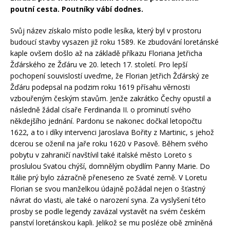
poutní cesta. Poutníky vábí dodnes.
Svůj název získalo místo podle lesíka, který byl v prostoru
budoucí stavby vysazen již roku 1589. Ke zbudování loretánské
kaple ovšem došlo až na základě příkazu Floriana Jetřicha
Žďárského ze Žďáru ve 20. letech 17. století. Pro lepší
pochopení souvislostí uveďme, že Florian Jetřich Žďárský ze
Žďáru podepsal na podzim roku 1619 přísahu věrnosti
vzbouřeným českým stavům. Jenže zakrátko Čechy opustil a
následně žádal císaře Ferdinanda II. o prominutí svého
někdejšího jednání. Pardonu se nakonec dočkal letopočtu
1622, a to i díky intervenci Jaroslava Bořity z Martinic, s jehož
dcerou se oženil na jaře roku 1620 v Pasově. Během svého
pobytu v zahraničí navštívil také italské město Loreto s
proslulou Svatou chýší, domnělým obydlím Panny Marie. Do
Itálie prý bylo zázračně přeneseno ze Svaté země. V Loretu
Florian se svou manželkou údajně požádal nejen o šťastný
návrat do vlasti, ale také o narození syna. Za vyslyšení této
prosby se podle legendy zavázal vystavět na svém českém
panství loretánskou kapli. Jelikož se mu posléze obě zmíněná