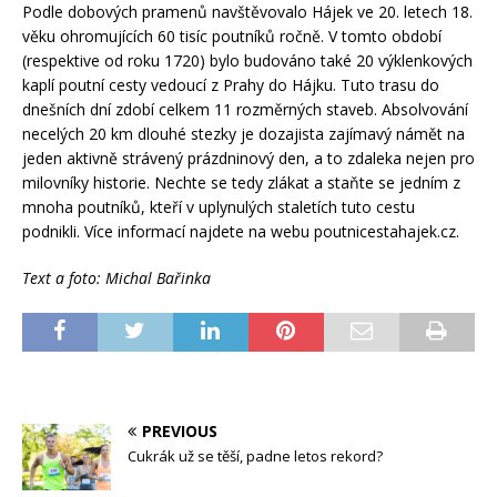
Podle dobových pramenů navštěvovalo Hájek ve 20. letech 18.
věku ohromujících 60 tisíc poutníků ročně. V tomto období
(respektive od roku 1720) bylo budováno také 20 výklenkových
kaplí poutní cesty vedoucí z Prahy do Hájku. Tuto trasu do
dnešních dní zdobí celkem 11 rozměrných staveb. Absolvování
necelých 20 km dlouhé stezky je dozajista zajímavý námět na
jeden aktivně strávený prázdninový den, a to zdaleka nejen pro
milovníky historie. Nechte se tedy zlákat a staňte se jedním z
mnoha poutníků, kteří v uplynulých staletích tuto cestu
podnikli. Více informací najdete na webu poutnicestahajek.cz.
Text a foto: Michal Bařinka
PREVIOUS
Cukrák už se těší, padne letos rekord?