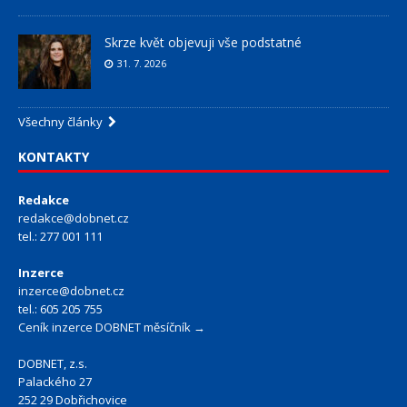
Skrze květ objevuji vše podstatné
31. 7. 2026
Všechny články
KONTAKTY
Redakce
redakce@dobnet.cz
tel.: 277 001 111
Inzerce
inzerce@dobnet.cz
tel.: 605 205 755
Ceník inzerce DOBNET měsíčník →
DOBNET, z.s.
Palackého 27
252 29 Dobřichovice