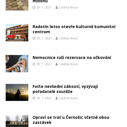
milionů
29. 1. 2021
Liběna Nová
Radotín letos otevře kulturně komunitní
centrum
29. 1. 2021
Liběna Nová
Nemocnice ruší rezervace na očkování
28. 1. 2021
Liběna Nová
Foťte nevšední zákoutí, vyzývají
pořadatelé soutěže
28. 1. 2021
Liběna Nová
Opraví se trať u Černošic včetně obou
zastávek