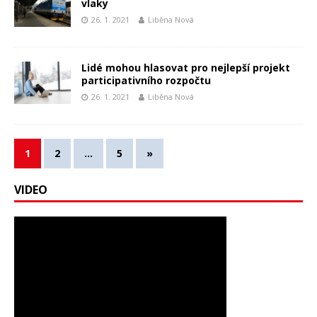
vlaky
26. 1. 2021
Liběna Nová
Lidé mohou hlasovat pro nejlepší projekt
participativního rozpočtu
26. 1. 2021
Liběna Nová
1
2
…
5
»
VIDEO