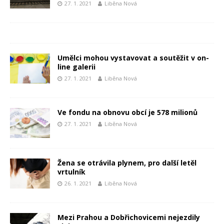
27. 1. 2021
Liběna Nová
Umělci mohou vystavovat a soutěžit v on-
line galerii
27. 1. 2021
Liběna Nová
Ve fondu na obnovu obcí je 578 milionů
27. 1. 2021
Liběna Nová
Žena se otrávila plynem, pro další letěl
vrtulník
26. 1. 2021
Liběna Nová
Mezi Prahou a Dobřichovicemi nejezdily