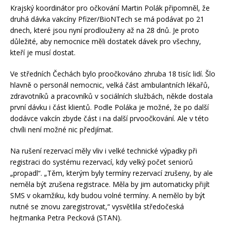
Krajský koordinátor pro očkování Martin Polák připomněl, že
druhá dávka vakcíny Pfizer/BioNTech se má podávat po 21
dnech, které jsou nyní prodlouženy až na 28 dnů. Je proto
důležité, aby nemocnice měli dostatek dávek pro všechny,
kteří je musí dostat.
Ve středních Čechách bylo proočkováno zhruba 18 tisíc lidí. Šlo
hlavně o personál nemocnic, velká část ambulantních lékařů,
zdravotníků a pracovníků v sociálních službách, někde dostala
první dávku i část klientů. Podle Poláka je možné, že po další
dodávce vakcín zbyde část i na další prvoočkování. Ale v této
chvíli není možné nic předjímat.
Na rušení rezervací měly vliv i velké technické výpadky při
registraci do systému rezervací, kdy velký počet seniorů
„propadl“. „Těm, kterým byly termíny rezervací zrušeny, by ale
neměla být zrušena registrace. Měla by jim automaticky přijít
SMS v okamžiku, kdy budou volné termíny. A nemělo by být
nutné se znovu zaregistrovat,“ vysvětlila středočeská
hejtmanka Petra Pecková (STAN).