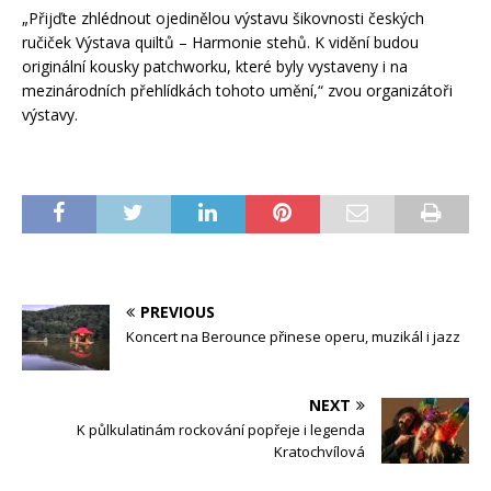
„Přijďte zhlédnout ojedinělou výstavu šikovnosti českých
ručiček Výstava quiltů – Harmonie stehů. K vidění budou
originální kousky patchworku, které byly vystaveny i na
mezinárodních přehlídkách tohoto umění,“ zvou organizátoři
výstavy.
PREVIOUS
Koncert na Berounce přinese operu, muzikál i jazz
NEXT
K půlkulatinám rockování popřeje i legenda
Kratochvílová