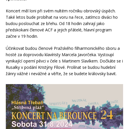
Koncert měl loni při svém nultém ročníku obrovský úspěch.
Také letos bude probíhat na voru na řece, zatímco diváci ho
budou poslouchat ze břehu. Od 18 hodin zahrají jako
předskokani členové ACF a jejich přátelé, hlavní program
začne v 19 hodin.
Účinkovat budou členové Pražského filharmonického sboru a
hosté za doprovodu klavíristy Marcela Javorčeka. Vystoupí
vynikající operní pěvci v čele s Martinem Slavíkem. Dočkáte se i
Rusalky v podání Kristýny Fílové. Prolínat se budou hudební
žánry vážné i nevážné a věřte, že se budete královsky bavit.