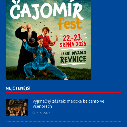
NEJČTENĚJŠÍ
Výjimečný zážitek: mexické belcanto ve
Všenorech
5. 8. 2026